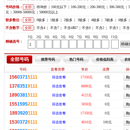
号码价格：
全部
|
待询价
|
100元以下
|
100-200元
|
200-300元
|
300-500元
|
元
|
30000-50000元
|
50000元以上
较多数位：
全部
|
0较多
|
1较多
|
2较多
|
3较多
|
4较多
|
5较多
|
6较多
不含数字：
全部
|
不含4
|
不含7
|
不含4和7
|
不含0
|
不含2
|
不含3
|
不含
1位
2位
3位
4位
5位
6位
7位
8位
9位
10位
11位
精确选号：
全部号码
推荐号码
热门号码
价格低到高
价
号码
套餐资费
售价
送费
操
156
0371
5111
筛选套餐
17350元
0元
137
8351
9111
筛选套餐
8800元
0元
189
0381
5111
筛选套餐
4125元
0元
155
1595
2111
筛选套餐
5850元
0元
189
3920
1111
筛选套餐
17350元
0元
153
0372
6111
筛选套餐
4010元
100元