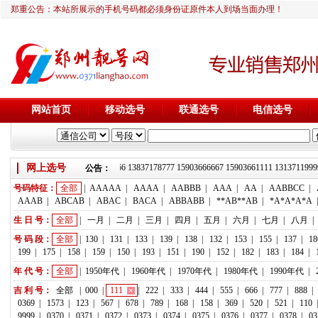
郑重公告：本站所展示的手机号码都必须身份证原件本人到场当面办理！
网站首页
移动选号
联通选号
电信选号
网上选号
靓号推荐：18236933666 13837178777 15903666667 15903661111 13137
公告：
号码特征：
全部
|
AAAAA
|
AAAA
|
AABBB
|
AAA
|
AA
|
AABBCC
|
AAAB
|
ABCAB
|
ABAC
|
BACA
|
ABBABB
|
**AB**AB
|
*A*A*A*A
生 日 号：
全部
|
一月
|
二月
|
三月
|
四月
|
五月
|
六月
|
七月
|
八月
|
号 码 段：
全部
|
130
|
131
|
133
|
139
|
138
|
132
|
153
|
155
|
137
|
18
199
|
175
|
158
|
159
|
150
|
193
|
151
|
190
|
152
|
182
|
183
|
184
|
年 代 号：
全部
|
1950年代
|
1960年代
|
1970年代
|
1980年代
|
1990年代
|
吉 利 号：
全部
|
000
|
111
|
222
|
333
|
444
|
555
|
666
|
777
|
888
|
0369
|
1573
|
123
|
567
|
678
|
789
|
168
|
158
|
369
|
520
|
521
|
110
9999
|
0370
|
0371
|
0372
|
0373
|
0374
|
0375
|
0376
|
0377
|
0378
|
03