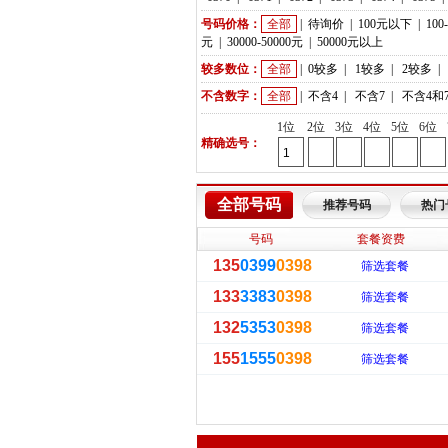
号码价格：
全部
|
待询价
|
100元以下
|
100
元
|
30000-50000元
|
50000元以上
较多数位：
全部
|
0较多
|
1较多
|
2较多
|
不含数字：
全部
|
不含4
|
不含7
|
不含4和
1位
2位
3位
4位
5位
6位
精确选号：
全部号码
推荐号码
热门
号码
套餐资费
135
0399
0398
筛选套餐
133
3383
0398
筛选套餐
132
5353
0398
筛选套餐
155
1555
0398
筛选套餐