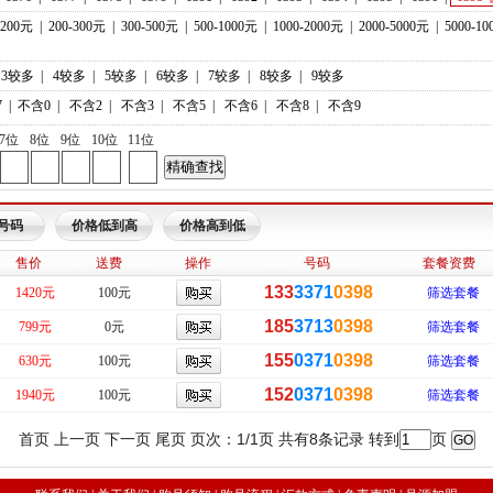
-200元
|
200-300元
|
300-500元
|
500-1000元
|
1000-2000元
|
2000-5000元
|
5000-1
3较多
|
4较多
|
5较多
|
6较多
|
7较多
|
8较多
|
9较多
7
|
不含0
|
不含2
|
不含3
|
不含5
|
不含6
|
不含8
|
不含9
7位
8位
9位
10位
11位
号码
价格低到高
价格高到低
售价
送费
操作
号码
套餐资费
133
3371
0398
1420元
100元
筛选套餐
185
3713
0398
799元
0元
筛选套餐
155
0371
0398
630元
100元
筛选套餐
152
0371
0398
1940元
100元
筛选套餐
首页 上一页 下一页 尾页 页次：1/1页 共有8条记录 转到
页