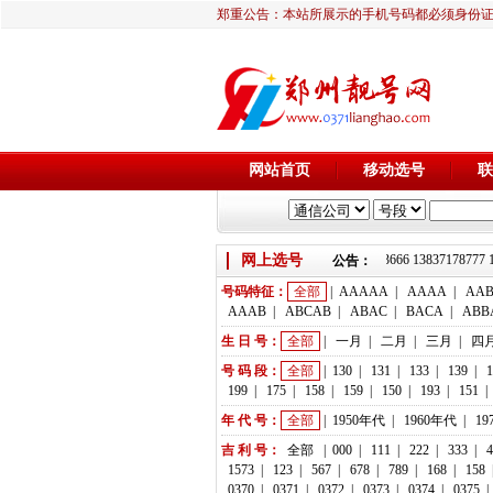
郑重公告：本站所展示的手机号码都必须身份
网站首页
移动选号
联
网上选号
靓号推荐：18236933666 13837178777 
公告：
号码特征：
全部
|
AAAAA
|
AAAA
|
AA
AAAB
|
ABCAB
|
ABAC
|
BACA
|
ABB
生 日 号：
全部
|
一月
|
二月
|
三月
|
四
号 码 段：
全部
|
130
|
131
|
133
|
139
|
1
199
|
175
|
158
|
159
|
150
|
193
|
151
|
年 代 号：
全部
|
1950年代
|
1960年代
|
19
吉 利 号：
全部
|
000
|
111
|
222
|
333
|
4
1573
|
123
|
567
|
678
|
789
|
168
|
158
0370
|
0371
|
0372
|
0373
|
0374
|
0375
|