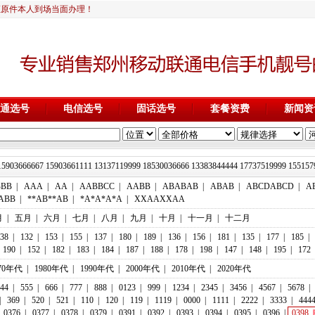
证原件本人到场当面办理！
通选号
电信选号
固话选号
套餐资费
新闻资
15903666667 15903661111 13137119999 18530036666 13383844444 17737
BBB
|
AAA
|
AA
|
AABBCC
|
AABB
|
ABABAB
|
ABAB
|
ABCDABCD
|
A
ABB
|
**AB**AB
|
*A*A*A*A
|
XXAAXXAA
月
|
五月
|
六月
|
七月
|
八月
|
九月
|
十月
|
十一月
|
十二月
38
|
132
|
153
|
155
|
137
|
180
|
189
|
136
|
156
|
181
|
135
|
177
|
185
|
190
|
152
|
182
|
183
|
184
|
187
|
188
|
178
|
198
|
147
|
148
|
195
|
172
70年代
|
1980年代
|
1990年代
|
2000年代
|
2010年代
|
2020年代
44
|
555
|
666
|
777
|
888
|
0123
|
999
|
1234
|
2345
|
3456
|
4567
|
5678
|
|
369
|
520
|
521
|
110
|
120
|
119
|
1119
|
0000
|
1111
|
2222
|
3333
|
444
0376
|
0377
|
0378
|
0379
|
0391
|
0392
|
0393
|
0394
|
0395
|
0396
|
0398