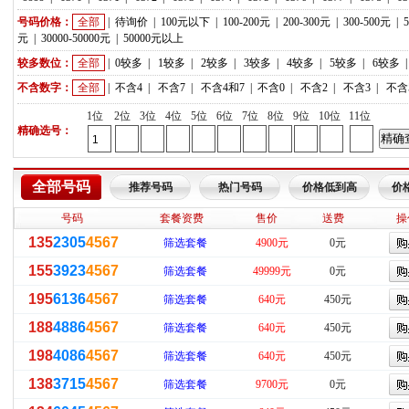
号码价格：
全部
|
待询价
|
100元以下
|
100-200元
|
200-300元
|
300-500元
|
元
|
30000-50000元
|
50000元以上
较多数位：
全部
|
0较多
|
1较多
|
2较多
|
3较多
|
4较多
|
5较多
|
6较多
不含数字：
全部
|
不含4
|
不含7
|
不含4和7
|
不含0
|
不含2
|
不含3
|
不含
1位
2位
3位
4位
5位
6位
7位
8位
9位
10位
11位
精确选号：
全部号码
推荐号码
热门号码
价格低到高
价
号码
套餐资费
售价
送费
操
135
2305
4567
筛选套餐
4900元
0元
155
3923
4567
筛选套餐
49999元
0元
195
6136
4567
筛选套餐
640元
450元
188
4886
4567
筛选套餐
640元
450元
198
4086
4567
筛选套餐
640元
450元
138
3715
4567
筛选套餐
9700元
0元