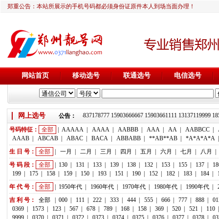
郑重公告：本站所展示的手机号码都必须身份证原件本人到场当面办理！
网站首页
移动选号
联通选号
电信选号
靓号推荐：18236933666 13837178777 15903666667 15903661111 13137119
网上选号
公告：
号码特征：
全部
|
AAAAA
|
AAAA
|
AABBB
|
AAA
|
AA
|
AABBCC
|
AAAB
|
ABCAB
|
ABAC
|
BACA
|
ABBABB
|
**AB**AB
|
*A*A*A*A
生 日 号：
全部
|
一月
|
二月
|
三月
|
四月
|
五月
|
六月
|
七月
|
八月
|
号 码 段：
全部
|
130
|
131
|
133
|
139
|
138
|
132
|
153
|
155
|
137
|
18
199
|
175
|
158
|
159
|
150
|
193
|
151
|
190
|
152
|
182
|
183
|
184
|
年 代 号：
全部
|
1950年代
|
1960年代
|
1970年代
|
1980年代
|
1990年代
|
吉 利 号：
全部
|
000
|
111
|
222
|
333
|
444
|
555
|
666
|
777
|
888
|
01
0369
|
1573
|
123
|
567
|
678
|
789
|
168
|
158
|
369
|
520
|
521
|
110
9999
|
0370
|
0371
|
0372
|
0373
|
0374
|
0375
|
0376
|
0377
|
0378
|
03