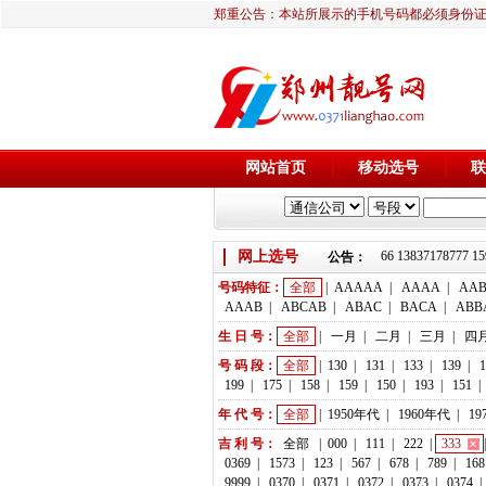
郑重公告：本站所展示的手机号码都必须身份
网站首页
移动选号
联
网上选号
靓号推荐：18236933666 13837178777 15
公告：
号码特征：
全部
|
AAAAA
|
AAAA
|
AA
AAAB
|
ABCAB
|
ABAC
|
BACA
|
ABB
生 日 号：
全部
|
一月
|
二月
|
三月
|
四
号 码 段：
全部
|
130
|
131
|
133
|
139
|
1
199
|
175
|
158
|
159
|
150
|
193
|
151
|
年 代 号：
全部
|
1950年代
|
1960年代
|
19
吉 利 号：
全部
|
000
|
111
|
222
|
333
0369
|
1573
|
123
|
567
|
678
|
789
|
168
9999
|
0370
|
0371
|
0372
|
0373
|
0374
|