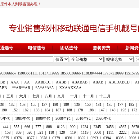
证原件本人到场当面办理！
通选号
电信选号
固话选号
套餐资费
新闻资
903666667 15903661111 13137119999 18530036666 13383844444 177375
BBB
|
AAA
|
AA
|
AABBCC
|
AABB
|
ABABAB
|
ABAB
|
ABCDABCD
|
A
ABB
|
**AB**AB
|
*A*A*A*A
|
XXAAXXAA
月
|
五月
|
六月
|
七月
|
八月
|
九月
|
十月
|
十一月
|
十二月
38
|
132
|
153
|
155
|
137
|
180
|
189
|
136
|
156
|
181
|
135
|
177
|
185
|
190
|
152
|
182
|
183
|
184
|
187
|
188
|
178
|
198
|
147
|
148
|
195
|
172
70年代
|
1980年代
|
1990年代
|
2000年代
|
2010年代
|
2020年代
|
444
|
555
|
666
|
777
|
888
|
0123
|
999
|
1234
|
2345
|
3456
|
4567
|
5678
|
158
|
369
|
520
|
521
|
110
|
120
|
119
|
1119
|
0000
|
1111
|
2222
|
333
0375
|
0376
|
0377
|
0378
|
0379
|
0391
|
0392
|
0393
|
0394
|
0395
|
0396