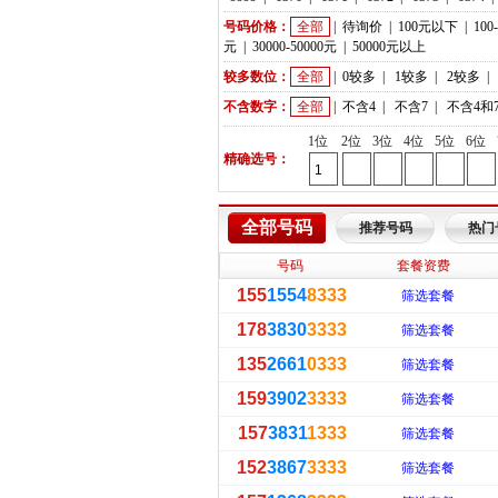
号码价格：
全部
|
待询价
|
100元以下
|
100
元
|
30000-50000元
|
50000元以上
较多数位：
全部
|
0较多
|
1较多
|
2较多
|
不含数字：
全部
|
不含4
|
不含7
|
不含4和
1位
2位
3位
4位
5位
6位
精确选号：
全部号码
推荐号码
热门
号码
套餐资费
155
1554
8333
筛选套餐
178
3830
3333
筛选套餐
135
2661
0333
筛选套餐
159
3902
3333
筛选套餐
157
3831
1333
筛选套餐
152
3867
3333
筛选套餐