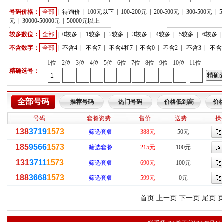
号码价格：
全部
|
待询价
|
100元以下
|
100-200元
|
200-300元
|
300-500元
|
元
|
30000-50000元
|
50000元以上
较多数位：
全部
|
0较多
|
1较多
|
2较多
|
3较多
|
4较多
|
5较多
|
6较多
不含数字：
全部
|
不含4
|
不含7
|
不含4和7
|
不含0
|
不含2
|
不含3
|
不含
1位
2位
3位
4位
5位
6位
7位
8位
9位
10位
11位
精确选号：
全部号码
推荐号码
热门号码
价格低到高
价
号码
套餐资费
售价
送费
操
138
3719
1573
筛选套餐
388元
50元
185
9566
1573
筛选套餐
215元
100元
131
3711
1573
筛选套餐
690元
100元
188
3668
1573
筛选套餐
599元
0元
首页 上一页 下一页 尾页 