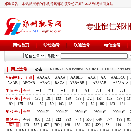
郑重公告：本站所展示的手机号码都必须身份证原件本人到场当面办理！
网站首页
移动选号
联通选号
电信选号
靓号推荐：18236933666 13837178777 15903666667 15903661111 131371199
网上选号
公告：
号码特征：
全部
|
AAAAA
|
AAAA
|
AABBB
|
AAA
|
AA
|
AABBCC
|
AAAB
|
ABCAB
|
ABAC
|
BACA
|
ABBABB
|
**AB**AB
|
*A*A*A*A
生 日 号：
全部
|
一月
|
二月
|
三月
|
四月
|
五月
|
六月
|
七月
|
八月
|
号 码 段：
全部
|
130
|
131
|
133
|
139
|
138
|
132
|
153
|
155
|
137
|
18
199
|
175
|
158
|
159
|
150
|
193
|
151
|
190
|
152
|
182
|
183
|
184
|
年 代 号：
全部
|
1950年代
|
1960年代
|
1970年代
|
1980年代
|
1990年代
|
吉 利 号：
全部
|
000
|
111
|
222
|
333
|
444
|
555
|
666
|
777
|
888
|
01
1573
|
123
|
567
|
678
|
789
|
168
|
158
|
369
|
520
|
521
|
110
|
12
0370
|
0371
|
0372
|
0373
|
0374
|
0375
|
0376
|
0377
|
0378
|
0379
|
03