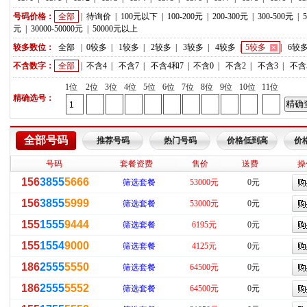
号码价格：
全部
|
待询价
|
100元以下
|
100-200元
|
200-300元
|
300-500元
|
元
|
30000-50000元
|
50000元以上
较多数位：
全部
|
0较多
|
1较多
|
2较多
|
3较多
|
4较多
|
5较多
|
6较
不含数字：
全部
|
不含4
|
不含7
|
不含4和7
|
不含0
|
不含2
|
不含3
|
不含
1位
2位
3位
4位
5位
6位
7位
8位
9位
10位
11位
精确选号：
全部号码
推荐号码
热门号码
价格低到高
价
号码
套餐资费
售价
送费
操
156
3855
5666
筛选套餐
53000元
0元
156
3855
5999
筛选套餐
53000元
0元
155
1555
9444
筛选套餐
6195元
0元
155
1554
9000
筛选套餐
4125元
0元
186
2555
5550
筛选套餐
64500元
0元
186
2555
5552
筛选套餐
64500元
0元