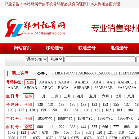
郑重公告：本站所展示的手机号码都必须身份证原件本人到场当面办理！
网站首页
移动选号
联通选号
电信选号
网上选号
靓号推荐：18236933666 13837178777 15903666667 15903661111 13137
公告：
号码特征：
全部
|
AAAAA
|
AAAA
|
AABBB
|
AAA
|
AA
|
AABBCC
|
AAAB
|
ABCAB
|
ABAC
|
BACA
|
ABBABB
|
**AB**AB
|
*A*A*A*A
生 日 号：
全部
|
一月
|
二月
|
三月
|
四月
|
五月
|
六月
|
七月
|
八月
|
号 码 段：
全部
|
130
|
131
|
133
|
139
|
138
|
132
|
153
|
155
|
137
|
18
199
|
175
|
158
|
159
|
150
|
193
|
151
|
190
|
152
|
182
|
183
|
184
|
年 代 号：
全部
|
1950年代
|
1960年代
|
1970年代
|
1980年代
|
1990年代
|
吉 利 号：
全部
|
000
|
111
|
222
|
333
|
444
|
555
|
666
|
777
|
888
|
01
1573
|
123
|
567
|
678
|
789
|
168
|
158
|
369
|
520
|
521
|
110
|
120
|
0370
|
0371
|
0372
|
0373
|
0374
|
0375
|
0376
|
0377
|
0378
|
0379
|
03