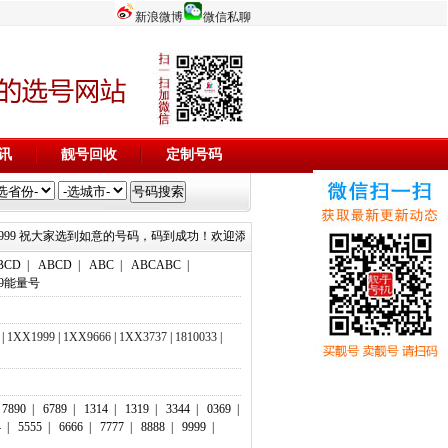
新浪微博
微信私聊
讯
靓号回收
定制号码
9999 15515799999 祝大家选到如意的号码，码到成功！欢迎添加微信客服：18803716116 18903716116
BCD
|
ABCD
|
ABC
|
ABCABC
|
49能量号
|
1XX1999
|
1XX9666
|
1XX3737
|
1810033
|
7890
|
6789
|
1314
|
1319
|
3344
|
0369
|
4
|
5555
|
6666
|
7777
|
8888
|
9999
|