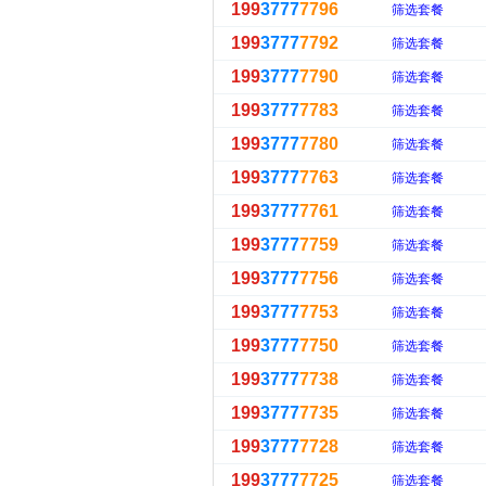
199
3777
7796
筛选套餐
199
3777
7792
筛选套餐
199
3777
7790
筛选套餐
199
3777
7783
筛选套餐
199
3777
7780
筛选套餐
199
3777
7763
筛选套餐
199
3777
7761
筛选套餐
199
3777
7759
筛选套餐
199
3777
7756
筛选套餐
199
3777
7753
筛选套餐
199
3777
7750
筛选套餐
199
3777
7738
筛选套餐
199
3777
7735
筛选套餐
199
3777
7728
筛选套餐
199
3777
7725
筛选套餐