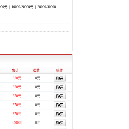
0000元
|
10000-20000元
|
20000-30000
售价
送费
操作
870元
0元
870元
0元
870元
0元
870元
0元
870元
0元
4500元
0元