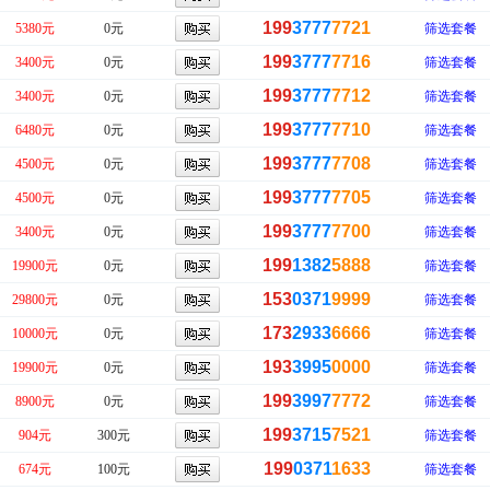
199
3777
7721
5380元
0元
筛选套餐
199
3777
7716
3400元
0元
筛选套餐
199
3777
7712
3400元
0元
筛选套餐
199
3777
7710
6480元
0元
筛选套餐
199
3777
7708
4500元
0元
筛选套餐
199
3777
7705
4500元
0元
筛选套餐
199
3777
7700
3400元
0元
筛选套餐
199
1382
5888
19900元
0元
筛选套餐
153
0371
9999
29800元
0元
筛选套餐
173
2933
6666
10000元
0元
筛选套餐
193
3995
0000
19900元
0元
筛选套餐
199
3997
7772
8900元
0元
筛选套餐
199
3715
7521
904元
300元
筛选套餐
199
0371
1633
674元
100元
筛选套餐