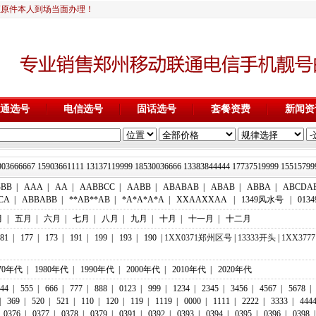
证原件本人到场当面办理！
通选号
电信选号
固话选号
套餐资费
新闻资
03666667 15903661111 13137119999 18530036666 13383844444 1773751
BBB
|
AAA
|
AA
|
AABBCC
|
AABB
|
ABABAB
|
ABAB
|
ABBA
|
ABCDA
CA
|
ABBABB
|
**AB**AB
|
*A*A*A*A
|
XXAAXXAA
|
1349风水号
|
013
月
|
五月
|
六月
|
七月
|
八月
|
九月
|
十月
|
十一月
|
十二月
81
|
177
|
173
|
191
|
199
|
193
|
190
|
1XX0371郑州区号
|
13333开头
|
1XX3777
70年代
|
1980年代
|
1990年代
|
2000年代
|
2010年代
|
2020年代
44
|
555
|
666
|
777
|
888
|
0123
|
999
|
1234
|
2345
|
3456
|
4567
|
5678
|
|
369
|
520
|
521
|
110
|
120
|
119
|
1119
|
0000
|
1111
|
2222
|
3333
|
444
0376
|
0377
|
0378
|
0379
|
0391
|
0392
|
0393
|
0394
|
0395
|
0396
|
0398
|