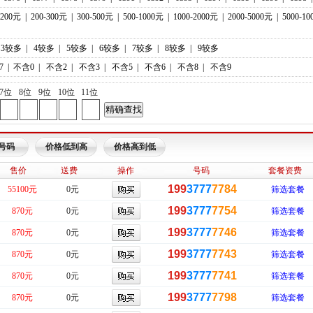
-200元
|
200-300元
|
300-500元
|
500-1000元
|
1000-2000元
|
2000-5000元
|
5000-1
3较多
|
4较多
|
5较多
|
6较多
|
7较多
|
8较多
|
9较多
7
|
不含0
|
不含2
|
不含3
|
不含5
|
不含6
|
不含8
|
不含9
7位
8位
9位
10位
11位
号码
价格低到高
价格高到低
售价
送费
操作
号码
套餐资费
199
3777
7784
55100元
0元
筛选套餐
199
3777
7754
870元
0元
筛选套餐
199
3777
7746
870元
0元
筛选套餐
199
3777
7743
870元
0元
筛选套餐
199
3777
7741
870元
0元
筛选套餐
199
3777
7798
870元
0元
筛选套餐