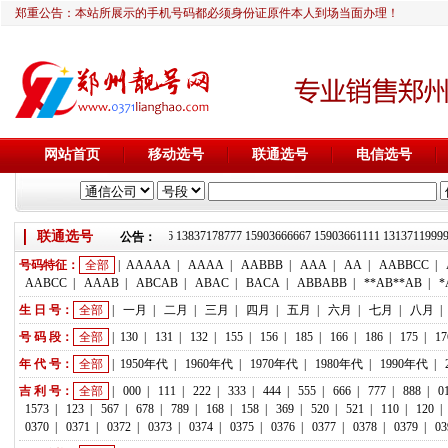
郑重公告：本站所展示的手机号码都必须身份证原件本人到场当面办理！
网站首页
移动选号
联通选号
电信选号
联通选号
靓号推荐：18236933666 13837178777 15903666667 15903661111 13137
公告：
号码特征：
全部
|
AAAAA
|
AAAA
|
AABBB
|
AAA
|
AA
|
AABBCC
|
AABCC
|
AAAB
|
ABCAB
|
ABAC
|
BACA
|
ABBABB
|
**AB**AB
|
*
生 日 号：
全部
|
一月
|
二月
|
三月
|
四月
|
五月
|
六月
|
七月
|
八月
|
号 码 段：
全部
|
130
|
131
|
132
|
155
|
156
|
185
|
166
|
186
|
175
|
17
年 代 号：
全部
|
1950年代
|
1960年代
|
1970年代
|
1980年代
|
1990年代
|
吉 利 号：
全部
|
000
|
111
|
222
|
333
|
444
|
555
|
666
|
777
|
888
|
0
1573
|
123
|
567
|
678
|
789
|
168
|
158
|
369
|
520
|
521
|
110
|
120
|
0370
|
0371
|
0372
|
0373
|
0374
|
0375
|
0376
|
0377
|
0378
|
0379
|
03