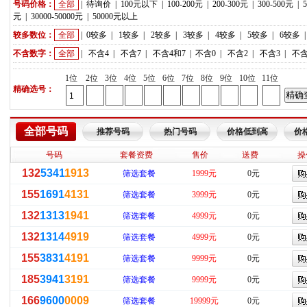
号码价格：
全部
|
待询价
|
100元以下
|
100-200元
|
200-300元
|
300-500元
|
元
|
30000-50000元
|
50000元以上
较多数位：
全部
|
0较多
|
1较多
|
2较多
|
3较多
|
4较多
|
5较多
|
6较多
不含数字：
全部
|
不含4
|
不含7
|
不含4和7
|
不含0
|
不含2
|
不含3
|
不含
1位
2位
3位
4位
5位
6位
7位
8位
9位
10位
11位
精确选号：
全部号码
推荐号码
热门号码
价格低到高
价
号码
套餐资费
售价
送费
操
132
5341
1913
筛选套餐
1999元
0元
155
1691
4131
筛选套餐
3999元
0元
132
1313
1941
筛选套餐
4999元
0元
132
1314
4919
筛选套餐
4999元
0元
155
3831
4191
筛选套餐
9999元
0元
185
3941
3191
筛选套餐
9999元
0元
166
9600
0009
筛选套餐
19999元
0元