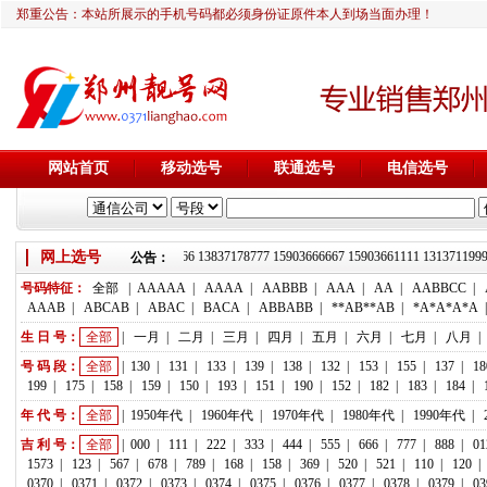
郑重公告：本站所展示的手机号码都必须身份证原件本人到场当面办理！
网站首页
移动选号
联通选号
电信选号
网上选号
靓号推荐：18236933666 13837178777 15903666667 15903661111 1313
公告：
号码特征：
全部
|
AAAAA
|
AAAA
|
AABBB
|
AAA
|
AA
|
AABBCC
|
AAAB
|
ABCAB
|
ABAC
|
BACA
|
ABBABB
|
**AB**AB
|
*A*A*A*A
生 日 号：
全部
|
一月
|
二月
|
三月
|
四月
|
五月
|
六月
|
七月
|
八月
|
号 码 段：
全部
|
130
|
131
|
133
|
139
|
138
|
132
|
153
|
155
|
137
|
18
199
|
175
|
158
|
159
|
150
|
193
|
151
|
190
|
152
|
182
|
183
|
184
|
年 代 号：
全部
|
1950年代
|
1960年代
|
1970年代
|
1980年代
|
1990年代
|
吉 利 号：
全部
|
000
|
111
|
222
|
333
|
444
|
555
|
666
|
777
|
888
|
01
1573
|
123
|
567
|
678
|
789
|
168
|
158
|
369
|
520
|
521
|
110
|
120
|
0370
|
0371
|
0372
|
0373
|
0374
|
0375
|
0376
|
0377
|
0378
|
0379
|
03