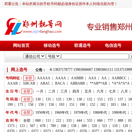
郑重公告：本站所展示的手机号码都必须身份证原件本人到场当面办理！
网站首页
移动选号
联通选号
电信选号
网上选号
靓号推荐：18236933666 13837178777 15903666667 15903661111 1313
公告：
号码特征：
全部
|
AAAAA
|
AAAA
|
AABBB
|
AAA
|
AA
|
AABBCC
|
AAAB
|
ABCAB
|
ABAC
|
BACA
|
ABBABB
|
**AB**AB
|
*A*A*A*A
生 日 号：
全部
|
一月
|
二月
|
三月
|
四月
|
五月
|
六月
|
七月
|
八月
|
号 码 段：
全部
|
130
|
131
|
133
|
139
|
138
|
132
|
153
|
155
|
137
|
18
199
|
175
|
158
|
159
|
150
|
193
|
151
|
190
|
152
|
182
|
183
|
184
|
年 代 号：
全部
|
1950年代
|
1960年代
|
1970年代
|
1980年代
|
1990年代
|
吉 利 号：
全部
|
000
|
111
|
222
|
333
|
444
|
555
|
666
|
777
|
888
|
01
1573
|
123
|
567
|
678
|
789
|
168
|
158
|
369
|
520
|
521
|
110
|
120
|
0370
|
0371
|
0372
|
0373
|
0374
|
0375
|
0376
|
0377
|
0378
|
0379
|
03