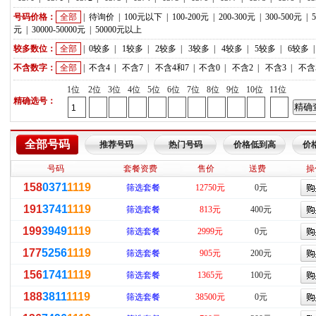
号码价格：
全部
|
待询价
|
100元以下
|
100-200元
|
200-300元
|
300-500元
|
元
|
30000-50000元
|
50000元以上
较多数位：
全部
|
0较多
|
1较多
|
2较多
|
3较多
|
4较多
|
5较多
|
6较多
不含数字：
全部
|
不含4
|
不含7
|
不含4和7
|
不含0
|
不含2
|
不含3
|
不含
1位
2位
3位
4位
5位
6位
7位
8位
9位
10位
11位
精确选号：
全部号码
推荐号码
热门号码
价格低到高
价
号码
套餐资费
售价
送费
操
158
0371
1119
筛选套餐
12750元
0元
191
3741
1119
筛选套餐
813元
400元
199
3949
1119
筛选套餐
2999元
0元
177
5256
1119
筛选套餐
905元
200元
156
1741
1119
筛选套餐
1365元
100元
188
3811
1119
筛选套餐
38500元
0元