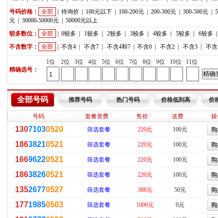
号码价格：
全部
|
待询价
|
100元以下
|
100-200元
|
200-300元
|
300-500元
|
元
|
30000-50000元
|
50000元以上
较多数位：
全部
|
0较多
|
1较多
|
2较多
|
3较多
|
4较多
|
5较多
|
6较多
不含数字：
全部
|
不含4
|
不含7
|
不含4和7
|
不含0
|
不含2
|
不含3
|
不含
1位
2位
3位
4位
5位
6位
7位
8位
9位
10位
11位
精确选号：
全部号码
推荐号码
热门号码
价格低到高
价
号码
套餐资费
售价
送费
操
130
7103
0520
筛选套餐
220元
100元
186
3821
0521
筛选套餐
220元
100元
166
9622
0521
筛选套餐
220元
100元
186
3826
0521
筛选套餐
220元
100元
135
2677
0527
筛选套餐
388元
50元
177
1985
0503
筛选套餐
1000元
0元