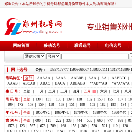
郑重公告：本站所展示的手机号码都必须身份证原件本人到场当面办理！
网站首页
移动选号
联通选号
电信选号
靓号推荐：18236933666 13837178777 15903666667 15903661111 1313711
网上选号
公告：
号码特征：
全部
|
AAAAA
|
AAAA
|
AABBB
|
AAA
|
AA
|
AABBCC
|
AAAB
|
ABCAB
|
ABAC
|
BACA
|
ABBABB
|
**AB**AB
|
*A*A*A*A
生 日 号：
全部
|
一月
|
二月
|
三月
|
四月
|
五月
|
六月
|
七月
|
八月
号 码 段：
全部
|
130
|
131
|
133
|
139
|
138
|
132
|
153
|
155
|
137
|
18
199
|
175
|
158
|
159
|
150
|
193
|
151
|
190
|
152
|
182
|
183
|
184
|
年 代 号：
全部
|
1950年代
|
1960年代
|
1970年代
|
1980年代
|
1990年代
|
吉 利 号：
全部
|
000
|
111
|
222
|
333
|
444
|
555
|
666
|
777
|
888
|
01
1573
|
123
|
567
|
678
|
789
|
168
|
158
|
369
|
520
|
521
|
110
|
120
|
0370
|
0371
|
0372
|
0373
|
0374
|
0375
|
0376
|
0377
|
0378
|
0379
|
03