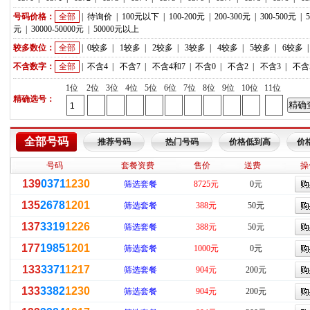
号码价格：
全部
|
待询价
|
100元以下
|
100-200元
|
200-300元
|
300-500元
|
元
|
30000-50000元
|
50000元以上
较多数位：
全部
|
0较多
|
1较多
|
2较多
|
3较多
|
4较多
|
5较多
|
6较多
不含数字：
全部
|
不含4
|
不含7
|
不含4和7
|
不含0
|
不含2
|
不含3
|
不含
1位
2位
3位
4位
5位
6位
7位
8位
9位
10位
11位
精确选号：
全部号码
推荐号码
热门号码
价格低到高
价
号码
套餐资费
售价
送费
操
139
0371
1230
筛选套餐
8725元
0元
135
2678
1201
筛选套餐
388元
50元
137
3319
1226
筛选套餐
388元
50元
177
1985
1201
筛选套餐
1000元
0元
133
3371
1217
筛选套餐
904元
200元
133
3382
1230
筛选套餐
904元
200元