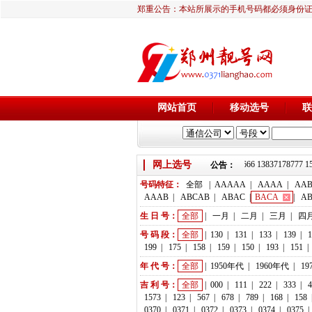
郑重公告：本站所展示的手机号码都必须身份
网站首页
移动选号
联
网上选号
靓号推荐：18236933666 13837178777 1
公告：
号码特征：
全部
|
AAAAA
|
AAAA
|
AA
AAAB
|
ABCAB
|
ABAC
|
BACA
|
A
生 日 号：
全部
|
一月
|
二月
|
三月
|
四
号 码 段：
全部
|
130
|
131
|
133
|
139
|
1
199
|
175
|
158
|
159
|
150
|
193
|
151
|
年 代 号：
全部
|
1950年代
|
1960年代
|
19
吉 利 号：
全部
|
000
|
111
|
222
|
333
|
4
1573
|
123
|
567
|
678
|
789
|
168
|
158
0370
|
0371
|
0372
|
0373
|
0374
|
0375
|