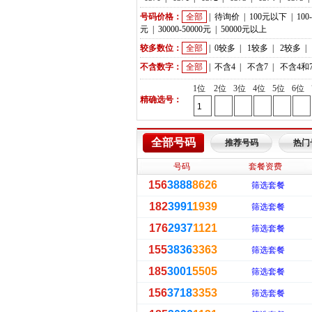
号码价格：
全部
|
待询价
|
100元以下
|
100
元
|
30000-50000元
|
50000元以上
较多数位：
全部
|
0较多
|
1较多
|
2较多
|
不含数字：
全部
|
不含4
|
不含7
|
不含4和
1位
2位
3位
4位
5位
6位
精确选号：
全部号码
推荐号码
热门
号码
套餐资费
156
3888
8626
筛选套餐
182
3991
1939
筛选套餐
176
2937
1121
筛选套餐
155
3836
3363
筛选套餐
185
3001
5505
筛选套餐
156
3718
3353
筛选套餐