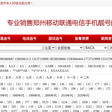
证原件本人到场当面办理！
通选号
电信选号
固话选号
套餐资费
新闻资
5903666667 15903661111 13137119999 18530036666 13383844444 177375
BBB
|
AAA
|
AA
|
AABBCC
|
AABB
|
ABABAB
|
ABAB
|
ABCDABCD
|
A
BBABB
|
**AB**AB
|
*A*A*A*A
|
XXAAXXAA
月
|
五月
|
六月
|
七月
|
八月
|
九月
|
十月
|
十一月
|
十二月
38
|
132
|
153
|
155
|
137
|
180
|
189
|
136
|
156
|
181
|
135
|
177
|
185
|
190
|
152
|
182
|
183
|
184
|
187
|
188
|
178
|
198
|
147
|
148
|
195
|
172
70年代
|
1980年代
|
1990年代
|
2000年代
|
2010年代
|
2020年代
44
|
555
|
666
|
777
|
888
|
0123
|
999
|
1234
|
2345
|
3456
|
4567
|
5678
|
|
369
|
520
|
521
|
110
|
120
|
119
|
1119
|
0000
|
1111
|
2222
|
3333
|
444
0376
|
0377
|
0378
|
0379
|
0391
|
0392
|
0393
|
0394
|
0395
|
0396
|
0398
|