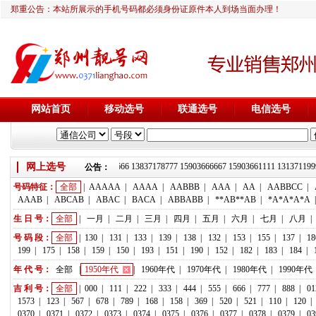
郑重公告：本站所展示的手机号码都必须身份证原件本人到场当面办理！
网站首页
移动选号
联通选号
电信选号
网上选号
靓号推荐：18236933666 13837178777 15903666667 15903661111 1313
公告：
号码特征：
全部
|
AAAAA
|
AAAA
|
AABBB
|
AAA
|
AA
|
AABBCC
|
AAAB
|
ABCAB
|
ABAC
|
BACA
|
ABBABB
|
**AB**AB
|
*A*A*A*A
生 日 号：
全部
|
一月
|
二月
|
三月
|
四月
|
五月
|
六月
|
七月
|
八月
|
号 码 段：
全部
|
130
|
131
|
133
|
139
|
138
|
132
|
153
|
155
|
137
|
18
199
|
175
|
158
|
159
|
150
|
193
|
151
|
190
|
152
|
182
|
183
|
184
|
年 代 号：
全部
|
1950年代
|
1960年代
|
1970年代
|
1980年代
|
1990年代
吉 利 号：
全部
|
000
|
111
|
222
|
333
|
444
|
555
|
666
|
777
|
888
|
01
1573
|
123
|
567
|
678
|
789
|
168
|
158
|
369
|
520
|
521
|
110
|
120
|
0370
|
0371
|
0372
|
0373
|
0374
|
0375
|
0376
|
0377
|
0378
|
0379
|
03