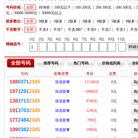
号码价格：
全部
|
待询价
|
100元以下
|
100-200元
|
200-300元
|
300-500元
|
元
|
30000-50000元
|
50000元以上
较多数位：
全部
|
0较多
|
1较多
|
2较多
|
3较多
|
4较多
|
5较多
|
6较多
不含数字：
全部
|
不含4
|
不含7
|
不含4和7
|
不含0
|
不含2
|
不含3
|
不含
1位
2位
3位
4位
5位
6位
7位
8位
9位
10位
11位
精确选号：
全部号码
推荐号码
热门号码
价格低到高
价
号码
套餐资费
售价
送费
操
188
0371
2345
筛选套餐
115100元
0元
197
1291
2345
筛选套餐
10900元
0元
138
3713
2345
筛选套餐
9700元
0元
191
3763
2345
筛选套餐
1200元
0元
177
2484
2345
筛选套餐
799元
0元
199
0382
2345
筛选套餐
1999元
0元