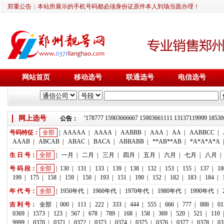
郑重公告：本站所展示的手机号码都必须身份证原件本人到场当面办理！
网站首页
移动选号
联通选号
电信选号
靓号推荐：18236933666 13837178777 15903666667 15903661111 1313711999
网上选号
公告：
号码特征：
全部
|
AAAAA
|
AAAA
|
AABBB
|
AAA
|
AA
|
AABBCC
|
AAAB
|
ABCAB
|
ABAC
|
BACA
|
ABBABB
|
**AB**AB
|
*A*A*A*A
生 日 号：
全部
|
一月
|
二月
|
三月
|
四月
|
五月
|
六月
|
七月
|
八月
|
号 码 段：
全部
|
130
|
131
|
133
|
139
|
138
|
132
|
153
|
155
|
137
|
18
199
|
175
|
158
|
159
|
150
|
193
|
151
|
190
|
152
|
182
|
183
|
184
|
年 代 号：
全部
|
1950年代
|
1960年代
|
1970年代
|
1980年代
|
1990年代
|
吉 利 号：
全部
|
000
|
111
|
222
|
333
|
444
|
555
|
666
|
777
|
888
|
01
0369
|
1573
|
123
|
567
|
678
|
789
|
168
|
158
|
369
|
520
|
521
|
110
9999
|
0370
|
0371
|
0372
|
0373
|
0374
|
0375
|
0376
|
0377
|
0378
|
03