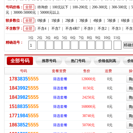
号码价格：
全部
|
待询价
|
100元以下
|
100-200元
|
200-300元
|
300-500元
|
元
|
30000-50000元
|
50000元以上
较多数位：
全部
|
0较多
|
1较多
|
2较多
|
3较多
|
4较多
|
5较多
|
6较多
不含数字：
全部
|
不含4
|
不含7
|
不含4和7
|
不含0
|
不含2
|
不含3
|
不含
1位
2位
3位
4位
5位
6位
7位
8位
9位
10位
11位
精确选号：
全部号码
推荐号码
热门号码
价格低到高
价
号码
套餐资费
售价
送费
操
178
3835
5555
筛选套餐
128000元
0元
184
3992
5555
筛选套餐
8150元
0元
184
3982
5555
筛选套餐
24250元
0元
151
8835
5555
筛选套餐
168000元
0元
177
1984
5555
筛选套餐
38740元
0元
186
3852
5555
筛选套餐
50700元
0元