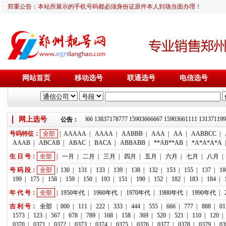
郑重公告：本站所展示的手机号码都必须身份证原件本人到场当面办理！
网站首页
移动选号
联通选号
电信选号
网上选号
靓号推荐：18236933666 13837178777 15903666667 15903661111 131
公告：
号码特征：
全部
|
AAAAA
|
AAAA
|
AABBB
|
AAA
|
AA
|
AABBCC
|
AAAB
|
ABCAB
|
ABAC
|
BACA
|
ABBABB
|
**AB**AB
|
*A*A*A*A
生 日 号：
全部
|
一月
|
二月
|
三月
|
四月
|
五月
|
六月
|
七月
|
八月
|
号 码 段：
全部
|
130
|
131
|
133
|
139
|
138
|
132
|
153
|
155
|
137
|
18
199
|
175
|
158
|
159
|
150
|
193
|
151
|
190
|
152
|
182
|
183
|
184
|
年 代 号：
全部
|
1950年代
|
1960年代
|
1970年代
|
1980年代
|
1990年代
|
吉 利 号：
全部
|
000
|
111
|
222
|
333
|
444
|
555
|
666
|
777
|
888
|
01
1573
|
123
|
567
|
678
|
789
|
168
|
158
|
369
|
520
|
521
|
110
|
120
|
0370
|
0371
|
0372
|
0373
|
0374
|
0375
|
0376
|
0377
|
0378
|
0379
|
03