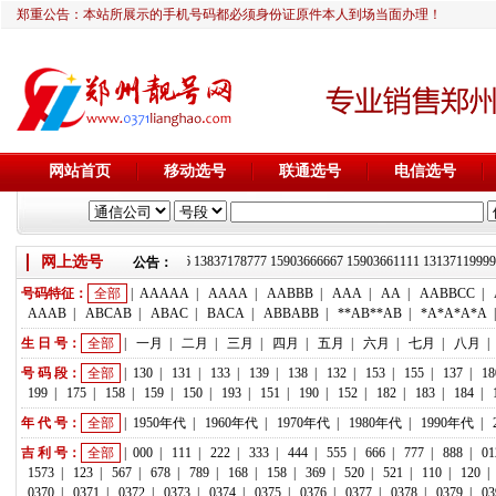
郑重公告：本站所展示的手机号码都必须身份证原件本人到场当面办理！
网站首页
移动选号
联通选号
电信选号
网上选号
靓号推荐：18236933666 13837178777 15903666667 15903661111 13137
公告：
号码特征：
全部
|
AAAAA
|
AAAA
|
AABBB
|
AAA
|
AA
|
AABBCC
|
AAAB
|
ABCAB
|
ABAC
|
BACA
|
ABBABB
|
**AB**AB
|
*A*A*A*A
生 日 号：
全部
|
一月
|
二月
|
三月
|
四月
|
五月
|
六月
|
七月
|
八月
|
号 码 段：
全部
|
130
|
131
|
133
|
139
|
138
|
132
|
153
|
155
|
137
|
18
199
|
175
|
158
|
159
|
150
|
193
|
151
|
190
|
152
|
182
|
183
|
184
|
年 代 号：
全部
|
1950年代
|
1960年代
|
1970年代
|
1980年代
|
1990年代
|
吉 利 号：
全部
|
000
|
111
|
222
|
333
|
444
|
555
|
666
|
777
|
888
|
01
1573
|
123
|
567
|
678
|
789
|
168
|
158
|
369
|
520
|
521
|
110
|
120
|
0370
|
0371
|
0372
|
0373
|
0374
|
0375
|
0376
|
0377
|
0378
|
0379
|
03