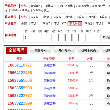
号码价格：
全部
|
待询价
|
100元以下
|
100-200元
|
200-300元
|
300-500元
|
元
|
30000-50000元
|
50000元以上
较多数位：
全部
|
0较多
|
1较多
|
2较多
|
3较多
|
4较多
|
5较多
|
6较多
不含数字：
全部
|
不含4
|
不含7
|
不含4和7
|
不含0
|
不含2
|
不含3
|
不
1位
2位
3位
4位
5位
6位
7位
8位
9位
10位
11位
精确选号：
全部号码
推荐号码
热门号码
价格低到高
价
号码
套餐资费
售价
送费
操
186
3711
8777
筛选套餐
16800元
0元
156
6412
3456
筛选套餐
76000元
0元
156
3855
5666
筛选套餐
53000元
0元
156
3855
5999
筛选套餐
53000元
0元
156
3822
2777
筛选套餐
38050元
0元
156
3822
2999
筛选套餐
38050元
0元