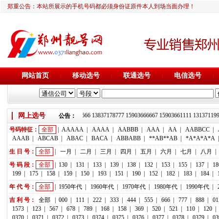
郑重公告：本站所展示的手机号码都必须身份证原件本人到场当面办理！
网站首页
移动选号
联通选号
电信选号
网上选号
靓号推荐：18236933666 13837178777 15903666667 15903661111 131
公告：
号码特征：
全部
|
AAAAA
|
AAAA
|
AABBB
|
AAA
|
AA
|
AABBCC
|
AAAB
|
ABCAB
|
ABAC
|
BACA
|
ABBABB
|
**AB**AB
|
*A*A*A*A
生 日 号：
全部
|
一月
|
二月
|
三月
|
四月
|
五月
|
六月
|
七月
|
八月
|
号 码 段：
全部
|
130
|
131
|
133
|
139
|
138
|
132
|
153
|
155
|
137
|
18
199
|
175
|
158
|
159
|
150
|
193
|
151
|
190
|
152
|
182
|
183
|
184
|
年 代 号：
全部
|
1950年代
|
1960年代
|
1970年代
|
1980年代
|
1990年代
|
吉 利 号：
全部
|
000
|
111
|
222
|
333
|
444
|
555
|
666
|
777
|
888
|
01
1573
|
123
|
567
|
678
|
789
|
168
|
158
|
369
|
520
|
521
|
110
|
120
|
0370
|
0371
|
0372
|
0373
|
0374
|
0375
|
0376
|
0377
|
0378
|
0379
|
03