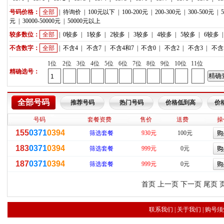
号码价格：
全部
|
待询价
|
100元以下
|
100-200元
|
200-300元
|
300-500元
|
元
|
30000-50000元
|
50000元以上
较多数位：
全部
|
0较多
|
1较多
|
2较多
|
3较多
|
4较多
|
5较多
|
6较多
不含数字：
全部
|
不含4
|
不含7
|
不含4和7
|
不含0
|
不含2
|
不含3
|
不含
1位
2位
3位
4位
5位
6位
7位
8位
9位
10位
11位
精确选号：
全部号码
推荐号码
热门号码
价格低到高
价
号码
套餐资费
售价
送费
操
155
0371
0394
筛选套餐
930元
100元
183
0371
0394
筛选套餐
999元
0元
187
0371
0394
筛选套餐
999元
0元
首页 上一页 下一页 尾页 
联系我们
|
关于我们
|
购号须