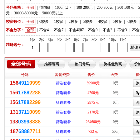
号码价格：
全部
|
待询价
|
100元以下
|
100-200元
|
200-300元
|
300-500元
|
元
|
30000-50000元
|
50000元以上
较多数位：
全部
|
0较多
|
1较多
|
2较多
|
3较多
|
4较多
|
5较多
|
6较多
不含数字：
全部
|
不含4
|
不含7
|
不含4和7
|
不含0
|
不含2
|
不含3
|
不含
1位
2位
3位
4位
5位
6位
7位
8位
9位
10位
11位
精确选号：
全部号码
推荐号码
热门号码
价格低到高
价
号码
套餐资费
售价
送费
操
156
4911
9999
筛选套餐
59900元
0元
156
1788
2288
筛选套餐
4700元
0元
156
1788
2299
筛选套餐
2975元
0元
131
3711
0099
筛选套餐
2170元
0元
138
0399
8888
筛选套餐
264600元
0元
187
6888
7711
筛选套餐
732元
50元