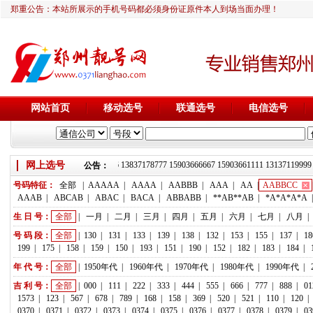
郑重公告：本站所展示的手机号码都必须身份证原件本人到场当面办理！
网站首页
移动选号
联通选号
电信选号
网上选号
靓号推荐：18236933666 13837178777 15903666667 15903661111 131371
公告：
号码特征：
全部
|
AAAAA
|
AAAA
|
AABBB
|
AAA
|
AA
|
AABBCC
AAAB
|
ABCAB
|
ABAC
|
BACA
|
ABBABB
|
**AB**AB
|
*A*A*A*A
生 日 号：
全部
|
一月
|
二月
|
三月
|
四月
|
五月
|
六月
|
七月
|
八月
|
号 码 段：
全部
|
130
|
131
|
133
|
139
|
138
|
132
|
153
|
155
|
137
|
18
199
|
175
|
158
|
159
|
150
|
193
|
151
|
190
|
152
|
182
|
183
|
184
|
年 代 号：
全部
|
1950年代
|
1960年代
|
1970年代
|
1980年代
|
1990年代
|
吉 利 号：
全部
|
000
|
111
|
222
|
333
|
444
|
555
|
666
|
777
|
888
|
01
1573
|
123
|
567
|
678
|
789
|
168
|
158
|
369
|
520
|
521
|
110
|
120
|
0370
|
0371
|
0372
|
0373
|
0374
|
0375
|
0376
|
0377
|
0378
|
0379
|
03