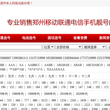
证原件本人到场当面办理！
通选号
电信选号
固话选号
套餐资费
新闻资
03666667 15903661111 13137119999 18530036666 13383844444 17737519
BBB
|
AAA
|
AA
|
AABBCC
|
AABB
|
ABABAB
|
ABAB
|
ABCDABCD
|
A
ABB
|
**AB**AB
|
*A*A*A*A
|
XXAAXXAA
四月
|
五月
|
六月
|
七月
|
八月
|
九月
|
十月
|
十一月
|
十二月
38
|
132
|
153
|
155
|
137
|
180
|
189
|
136
|
156
|
181
|
135
|
177
|
185
|
190
|
152
|
182
|
183
|
184
|
187
|
188
|
178
|
198
|
147
|
148
|
195
|
172
70年代
|
1980年代
|
1990年代
|
2000年代
|
2010年代
|
2020年代
44
|
555
|
666
|
777
|
888
|
0123
|
999
|
1234
|
2345
|
3456
|
4567
|
5678
|
|
369
|
520
|
521
|
110
|
120
|
119
|
1119
|
0000
|
1111
|
2222
|
3333
|
444
0376
|
0377
|
0378
|
0379
|
0391
|
0392
|
0393
|
0394
|
0395
|
0396
|
0398
|