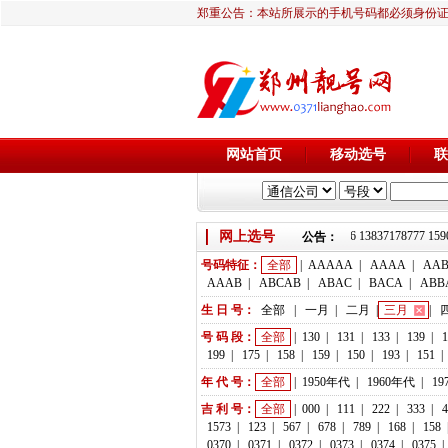
郑重公告：本站所展示的手机号码都必须身份
网站首页
移动选号
联
网上选号
靓号推荐：18236933666 13837178777 159
公告：
号码特征：
全部
|
AAAAA
|
AAAA
|
AA
AAAB
|
ABCAB
|
ABAC
|
BACA
|
ABB
生 日 号：
全部
|
一月
|
二月
|
三月
|
号 码 段：
全部
|
130
|
131
|
133
|
139
|
1
199
|
175
|
158
|
159
|
150
|
193
|
151
|
年 代 号：
全部
|
1950年代
|
1960年代
|
19
吉 利 号：
全部
|
000
|
111
|
222
|
333
|
4
1573
|
123
|
567
|
678
|
789
|
168
|
158
0370
|
0371
|
0372
|
0373
|
0374
|
0375
|