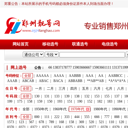
郑重公告：本站所展示的手机号码都必须身份证原件本人到场当面办理！
网站首页
移动选号
联通选号
电信选号
网上选号
靓号推荐：18236933666 13837178777 15903666667 15903661111 1313
公告：
号码特征：
全部
|
AAAAA
|
AAAA
|
AABBB
|
AAA
|
AA
|
AABBCC
|
AAAB
|
ABCAB
|
ABAC
|
BACA
|
ABBABB
|
**AB**AB
|
*A*A*A*A
生 日 号：
全部
|
一月
|
二月
|
三月
|
四月
|
五月
|
六月
|
七月
|
八月
|
号 码 段：
全部
|
130
|
131
|
133
|
139
|
138
|
132
|
153
|
155
|
137
|
18
199
|
175
|
158
|
159
|
150
|
193
|
151
|
190
|
152
|
182
|
183
|
184
|
年 代 号：
全部
|
1950年代
|
1960年代
|
1970年代
|
1980年代
|
1990年代
吉 利 号：
全部
|
000
|
111
|
222
|
333
|
444
|
555
|
666
|
777
|
888
|
01
1573
|
123
|
567
|
678
|
789
|
168
|
158
|
369
|
520
|
521
|
110
|
120
|
0370
|
0371
|
0372
|
0373
|
0374
|
0375
|
0376
|
0377
|
0378
|
0379
|
03