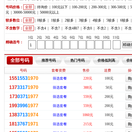
号码价格：
全部
|
待询价
|
100元以下
|
100-200元
|
200-300元
|
300-500元
|
元
|
30000-50000元
|
50000元以上
较多数位：
全部
|
0较多
|
1较多
|
2较多
|
3较多
|
4较多
|
5较多
|
6较多
不含数字：
全部
|
不含4
|
不含7
|
不含4和7
|
不含0
|
不含2
|
不含3
|
不含
1位
2位
3位
4位
5位
6位
7位
8位
9位
10位
11位
精确选号：
全部号码
推荐号码
热门号码
价格低到高
价
号码
套餐资费
售价
送费
操
155
1553
1970
筛选套餐
220元
100元
137
3317
1970
筛选套餐
388元
50元
173
0371
1977
筛选套餐
559元
200元
199
3996
1977
筛选套餐
559元
200元
138
3713
1974
筛选套餐
1060元
100元
181
3767
1971
筛选套餐
215元
100元