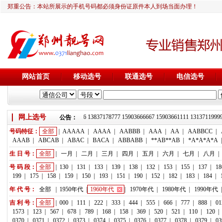
郑重公告：本站所展示的手机号码都必须身份证原件本人到场当面办理！
网站首页
移动选号
联通选号
电信选号
网上选号
靓号推荐：18236933666 13837178777 15903666667 15903661111 13137
公告：
号码特征：
全部
|
AAAAA
|
AAAA
|
AABBB
|
AAA
|
AA
|
AABBCC
|
AAAB
|
ABCAB
|
ABAC
|
BACA
|
ABBABB
|
**AB**AB
|
*A*A*A*A
生 日 号：
全部
|
一月
|
二月
|
三月
|
四月
|
五月
|
六月
|
七月
|
八月
|
号 码 段：
全部
|
130
|
131
|
133
|
139
|
138
|
132
|
153
|
155
|
137
|
18
199
|
175
|
158
|
159
|
150
|
193
|
151
|
190
|
152
|
182
|
183
|
184
|
年 代 号：
全部
|
1950年代
|
1960年代
|
1970年代
|
1980年代
|
1990年代
吉 利 号：
全部
|
000
|
111
|
222
|
333
|
444
|
555
|
666
|
777
|
888
|
01
1573
|
123
|
567
|
678
|
789
|
168
|
158
|
369
|
520
|
521
|
110
|
120
|
0370
|
0371
|
0372
|
0373
|
0374
|
0375
|
0376
|
0377
|
0378
|
0379
|
03