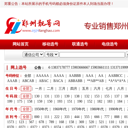
郑重公告：本站所展示的手机号码都必须身份证原件本人到场当面办理！
网站首页
移动选号
联通选号
电信选号
网上选号
靓号推荐：18236933666 13837178777 15903666667 15903661111 13137
公告：
号码特征：
全部
|
AAAAA
|
AAAA
|
AABBB
|
AAA
|
AA
|
AABBCC
|
AAAB
|
ABCAB
|
ABAC
|
BACA
|
ABBABB
|
**AB**AB
|
*A*A*A*A
生 日 号：
全部
|
一月
|
二月
|
三月
|
四月
|
五月
|
六月
|
七月
|
八月
|
号 码 段：
全部
|
130
|
131
|
133
|
139
|
138
|
132
|
153
|
155
|
137
|
18
199
|
175
|
158
|
159
|
150
|
193
|
151
|
190
|
152
|
182
|
183
|
184
|
年 代 号：
全部
|
1950年代
|
1960年代
|
1970年代
|
1980年代
|
1990年代
|
吉 利 号：
全部
|
000
|
111
|
222
|
333
|
444
|
555
|
666
|
777
|
888
|
01
1573
|
123
|
567
|
678
|
789
|
168
|
158
|
369
|
520
|
521
|
110
|
120
|
0370
|
0371
|
0372
|
0373
|
0374
|
0375
|
0376
|
0377
|
0378
|
0379
|
03