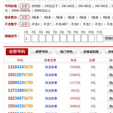
号码价格：
全部
|
待询价
|
100元以下
|
100-200元
|
200-300元
|
300-500元
|
元
|
30000-50000元
|
50000元以上
较多数位：
全部
|
0较多
|
1较多
|
2较多
|
3较多
|
4较多
|
5较多
|
6较多
不含数字：
全部
|
不含4
|
不含7
|
不含4和7
|
不含0
|
不含2
|
不含3
|
不含
1位
2位
3位
4位
5位
6位
7位
8位
9位
10位
11位
精确选号：
全部号码
推荐号码
热门号码
价格低到高
价
号码
套餐资费
售价
送费
操
131
6434
5678
筛选套餐
78300元
0元
155
1557
6789
筛选套餐
25400元
0元
158
9010
6789
筛选套餐
21375元
0元
137
3388
8876
筛选套餐
1825元
0元
182
3697
5678
筛选套餐
18500元
0元
155
4415
6789
筛选套餐
36900元
0元