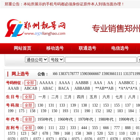
郑重公告：本站所展示的手机号码都必须身份证原件本人到场当面办理！
网站首页
移动选号
联通选号
电信选号
网上选号
靓号推荐：18236933666 13837178777 15903666667 15903661111 1313
公告：
号码特征：
全部
|
AAAAA
|
AAAA
|
AABBB
|
AAA
|
AA
|
AABBCC
|
AAAB
|
ABCAB
|
ABAC
|
BACA
|
ABBABB
|
**AB**AB
|
*A*A*A*A
生 日 号：
全部
|
一月
|
二月
|
三月
|
四月
|
五月
|
六月
|
七月
|
八月
|
号 码 段：
全部
|
130
|
131
|
133
|
139
|
138
|
132
|
153
|
155
|
137
|
18
199
|
175
|
158
|
159
|
150
|
193
|
151
|
190
|
152
|
182
|
183
|
184
|
年 代 号：
全部
|
1950年代
|
1960年代
|
1970年代
|
1980年代
|
1990年代
|
吉 利 号：
全部
|
000
|
111
|
222
|
333
|
444
|
555
|
666
|
777
|
888
|
01
1573
|
123
|
567
|
678
|
789
|
168
|
158
|
369
|
520
|
521
|
110
|
120
|
0370
|
0371
|
0372
|
0373
|
0374
|
0375
|
0376
|
0377
|
0378
|
0379
|
03