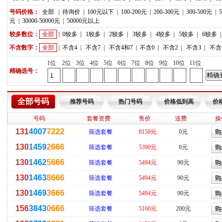
号码价格：
全部
|
待询价
|
100元以下
|
100-200元
|
200-300元
|
300-500元
|
元
|
30000-50000元
|
50000元以上
较多数位：
全部
|
0较多
|
1较多
|
2较多
|
3较多
|
4较多
|
5较多
|
6较多
不含数字：
全部
|
不含4
|
不含7
|
不含4和7
|
不含0
|
不含2
|
不含3
|
不含
1位
2位
3位
4位
5位
6位
7位
8位
9位
10位
11位
精确选号：
全部号码
推荐号码
热门号码
价格低到高
价
号码
套餐资费
售价
送费
操
131
4007
7222
筛选套餐
8150元
0元
130
1459
2666
筛选套餐
5390元
0元
130
1462
5666
筛选套餐
5494元
90元
130
1463
8666
筛选套餐
5494元
90元
130
1469
3666
筛选套餐
5494元
90元
156
3843
0666
筛选套餐
5160元
200元