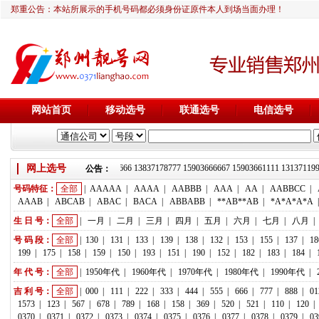
郑重公告：本站所展示的手机号码都必须身份证原件本人到场当面办理！
网站首页
移动选号
联通选号
电信选号
网上选号
靓号推荐：18236933666 13837178777 15903666667 15903661111 131
公告：
号码特征：
全部
|
AAAAA
|
AAAA
|
AABBB
|
AAA
|
AA
|
AABBCC
|
AAAB
|
ABCAB
|
ABAC
|
BACA
|
ABBABB
|
**AB**AB
|
*A*A*A*A
生 日 号：
全部
|
一月
|
二月
|
三月
|
四月
|
五月
|
六月
|
七月
|
八月
|
号 码 段：
全部
|
130
|
131
|
133
|
139
|
138
|
132
|
153
|
155
|
137
|
18
199
|
175
|
158
|
159
|
150
|
193
|
151
|
190
|
152
|
182
|
183
|
184
|
年 代 号：
全部
|
1950年代
|
1960年代
|
1970年代
|
1980年代
|
1990年代
|
吉 利 号：
全部
|
000
|
111
|
222
|
333
|
444
|
555
|
666
|
777
|
888
|
01
1573
|
123
|
567
|
678
|
789
|
168
|
158
|
369
|
520
|
521
|
110
|
120
|
0370
|
0371
|
0372
|
0373
|
0374
|
0375
|
0376
|
0377
|
0378
|
0379
|
03