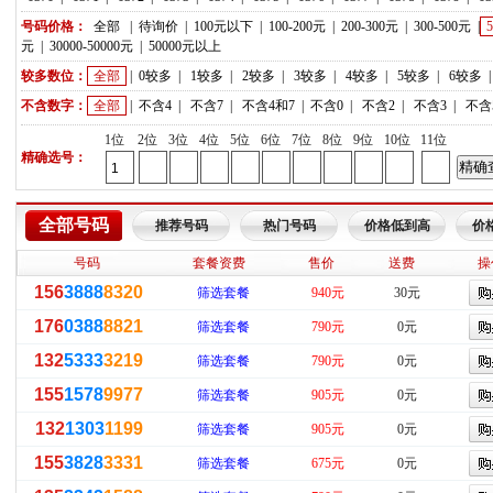
号码价格：
全部
|
待询价
|
100元以下
|
100-200元
|
200-300元
|
300-500元
|
元
|
30000-50000元
|
50000元以上
较多数位：
全部
|
0较多
|
1较多
|
2较多
|
3较多
|
4较多
|
5较多
|
6较多
不含数字：
全部
|
不含4
|
不含7
|
不含4和7
|
不含0
|
不含2
|
不含3
|
不含
1位
2位
3位
4位
5位
6位
7位
8位
9位
10位
11位
精确选号：
全部号码
推荐号码
热门号码
价格低到高
价
号码
套餐资费
售价
送费
操
156
3888
8320
筛选套餐
940元
30元
176
0388
8821
筛选套餐
790元
0元
132
5333
3219
筛选套餐
790元
0元
155
1578
9977
筛选套餐
905元
0元
132
1303
1199
筛选套餐
905元
0元
155
3828
3331
筛选套餐
675元
0元