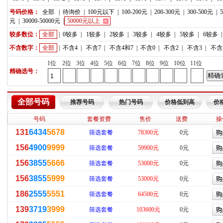
号码价格：
全部
|
待询价
|
100元以下
|
100-200元
|
200-300元
|
300-500元
|
元
|
30000-50000元
|
50000元以上
较多数位：
全部
|
0较多
|
1较多
|
2较多
|
3较多
|
4较多
|
5较多
|
6较多
不含数字：
全部
|
不含4
|
不含7
|
不含4和7
|
不含0
|
不含2
|
不含3
|
不含
1位
2位
3位
4位
5位
6位
7位
8位
9位
10位
11位
精确选号：
全部号码
推荐号码
热门号码
价格低到高
价
号码
套餐资费
售价
送费
操
131
6434
5678
筛选套餐
78300元
0元
156
4900
9999
筛选套餐
59900元
0元
156
3855
5666
筛选套餐
53000元
0元
156
3855
5999
筛选套餐
53000元
0元
186
2555
5551
筛选套餐
64500元
0元
139
3719
3999
筛选套餐
103600元
0元