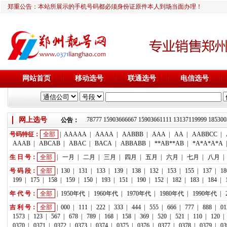
郑重公告：本站所展示的手机号码都必须身份证原件本人到场当面办理！
网站首页
移动选号
联通选号
电信选号
靓号推荐：18236933666 13837178777 15903666667 15903661111 13137119999
网上选号
公告：
号码特征：
全部
|
AAAAA
|
AAAA
|
AABBB
|
AAA
|
AA
|
AABBCC
|
AAAB
|
ABCAB
|
ABAC
|
BACA
|
ABBABB
|
**AB**AB
|
*A*A*A*A
生 日 号：
全部
|
一月
|
二月
|
三月
|
四月
|
五月
|
六月
|
七月
|
八月
|
号 码 段：
全部
|
130
|
131
|
133
|
139
|
138
|
132
|
153
|
155
|
137
|
18
199
|
175
|
158
|
159
|
150
|
193
|
151
|
190
|
152
|
182
|
183
|
184
|
年 代 号：
全部
|
1950年代
|
1960年代
|
1970年代
|
1980年代
|
1990年代
|
吉 利 号：
全部
|
000
|
111
|
222
|
333
|
444
|
555
|
666
|
777
|
888
|
01
1573
|
123
|
567
|
678
|
789
|
168
|
158
|
369
|
520
|
521
|
110
|
120
|
0370
|
0371
|
0372
|
0373
|
0374
|
0375
|
0376
|
0377
|
0378
|
0379
|
03