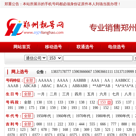
郑重公告：本站所展示的手机号码都必须身份证原件本人到场当面办理！
网站首页
移动选号
联通选号
电信选号
靓号推荐：18236933666 13837178777 15903666667 15903661111 131371
网上选号
公告：
号码特征：
全部
|
AAAAA
|
AAAA
|
AABBB
|
AAA
|
AA
|
AABBCC
|
AAAB
|
ABCAB
|
ABAC
|
BACA
|
ABBABB
|
**AB**AB
|
*A*A*A*A
生 日 号：
全部
|
一月
|
二月
|
三月
|
四月
|
五月
|
六月
|
七月
|
八月
|
号 码 段：
全部
|
130
|
131
|
133
|
139
|
138
|
132
|
153
|
155
|
137
|
191
|
199
|
175
|
158
|
159
|
150
|
193
|
151
|
190
|
152
|
182
|
183
|
年 代 号：
全部
|
1950年代
|
1960年代
|
1970年代
|
1980年代
|
1990年代
|
吉 利 号：
全部
|
000
|
111
|
222
|
333
|
444
|
555
|
666
|
777
|
888
|
01
1573
|
123
|
567
|
678
|
789
|
168
|
158
|
369
|
520
|
521
|
110
|
120
|
0370
|
0371
|
0372
|
0373
|
0374
|
0375
|
0376
|
0377
|
0378
|
0379
|
03