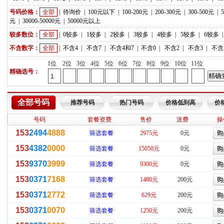
号码价格：
全部
|
待询价
|
100元以下
|
100-200元
|
200-300元
|
300-500元
|
元
|
30000-50000元
|
50000元以上
较多数位：
全部
|
0较多
|
1较多
|
2较多
|
3较多
|
4较多
|
5较多
|
6较多
不含数字：
全部
|
不含4
|
不含7
|
不含4和7
|
不含0
|
不含2
|
不含3
|
不含
1位
2位
3位
4位
5位
6位
7位
8位
9位
10位
11位
精确选号：
全部号码
推荐号码
热门号码
价格低到高
价
号码
套餐资费
售价
送费
操
153
2494
4888
筛选套餐
2975元
0元
153
4382
0000
筛选套餐
15050元
0元
153
9370
3999
筛选套餐
9300元
0元
153
0371
7168
筛选套餐
1480元
200元
153
0371
2772
筛选套餐
629元
200元
153
0371
0070
筛选套餐
1250元
200元