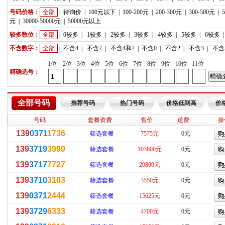
号码价格：
全部
|
待询价
|
100元以下
|
100-200元
|
200-300元
|
300-500元
|
元
|
30000-50000元
|
50000元以上
较多数位：
全部
|
0较多
|
1较多
|
2较多
|
3较多
|
4较多
|
5较多
|
6较多
不含数字：
全部
|
不含4
|
不含7
|
不含4和7
|
不含0
|
不含2
|
不含3
|
不含
1位
2位
3位
4位
5位
6位
7位
8位
9位
10位
11位
精确选号：
全部号码
推荐号码
热门号码
价格低到高
价
号码
套餐资费
售价
送费
操
139
0371
1736
筛选套餐
7575元
0元
139
3719
3999
筛选套餐
103600元
0元
139
3717
7727
筛选套餐
20800元
0元
139
3710
3103
筛选套餐
3550元
0元
139
0371
2444
筛选套餐
15625元
0元
139
3729
6333
筛选套餐
4700元
0元