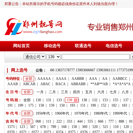
郑重公告：本站所展示的手机号码都必须身份证原件本人到场当面办理！
网站首页
移动选号
联通选号
电信选号
网上选号
靓号推荐：18236933666 13837178777 15903666667 15903661111 1
公告：
号码特征：
全部
|
AAAAA
|
AAAA
|
AABBB
|
AAA
|
AA
|
AABBCC
|
AAAB
|
ABCAB
|
ABAC
|
BACA
|
ABBABB
|
**AB**AB
|
*A*A*A*A
生 日 号：
全部
|
一月
|
二月
|
三月
|
四月
|
五月
|
六月
|
七月
|
八月
|
号 码 段：
全部
|
130
|
131
|
133
|
139
|
138
|
132
|
153
|
155
|
137
|
191
|
199
|
175
|
158
|
159
|
150
|
193
|
151
|
190
|
152
|
182
|
183
|
年 代 号：
全部
|
1950年代
|
1960年代
|
1970年代
|
1980年代
|
1990年代
|
吉 利 号：
全部
|
000
|
111
|
222
|
333
|
444
|
555
|
666
|
777
|
888
|
01
1573
|
123
|
567
|
678
|
789
|
168
|
158
|
369
|
520
|
521
|
110
|
120
|
0370
|
0371
|
0372
|
0373
|
0374
|
0375
|
0376
|
0377
|
0378
|
0379
|
03