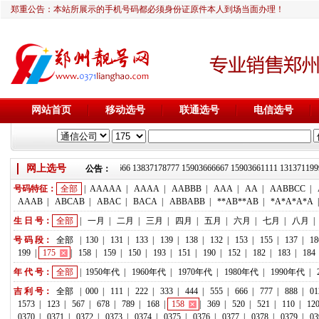
郑重公告：本站所展示的手机号码都必须身份证原件本人到场当面办理！
网站首页
移动选号
联通选号
电信选号
网上选号
靓号推荐：18236933666 13837178777 15903666667 15903661111 1313
公告：
号码特征：
全部
|
AAAAA
|
AAAA
|
AABBB
|
AAA
|
AA
|
AABBCC
|
AAAB
|
ABCAB
|
ABAC
|
BACA
|
ABBABB
|
**AB**AB
|
*A*A*A*A
生 日 号：
全部
|
一月
|
二月
|
三月
|
四月
|
五月
|
六月
|
七月
|
八月
|
号 码 段：
全部
|
130
|
131
|
133
|
139
|
138
|
132
|
153
|
155
|
137
|
18
199
|
175
|
158
|
159
|
150
|
193
|
151
|
190
|
152
|
182
|
183
|
184
年 代 号：
全部
|
1950年代
|
1960年代
|
1970年代
|
1980年代
|
1990年代
|
吉 利 号：
全部
|
000
|
111
|
222
|
333
|
444
|
555
|
666
|
777
|
888
|
01
1573
|
123
|
567
|
678
|
789
|
168
|
158
|
369
|
520
|
521
|
110
|
12
0370
|
0371
|
0372
|
0373
|
0374
|
0375
|
0376
|
0377
|
0378
|
0379
|
03