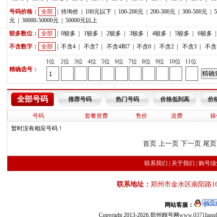
号码价格：
全部
|
待询价
|
100元以下
|
100-200元
|
200-300元
|
300-500元
|
元
|
30000-50000元
|
50000元以上
较多数位：
全部
|
0较多
|
1较多
|
2较多
|
3较多
|
4较多
|
5较多
|
6较多
不含数字：
全部
|
不含4
|
不含7
|
不含4和7
|
不含0
|
不含2
|
不含3
|
不含
1位
2位
3位
4位
5位
6位
7位
8位
9位
10位
11位
精确选号：
全部号码
推荐号码
热门号码
价格低到高
价
号码
套餐资费
售价
送费
操
暂时没有相应号码！
首页 上一页 下一页 尾页
联系我们
|
关于我们
|
购号须
联系地址：
郑州市金水区南阳路16
网站客服：
Copyright 2013-2026,郑州靓号网
www.0371liang