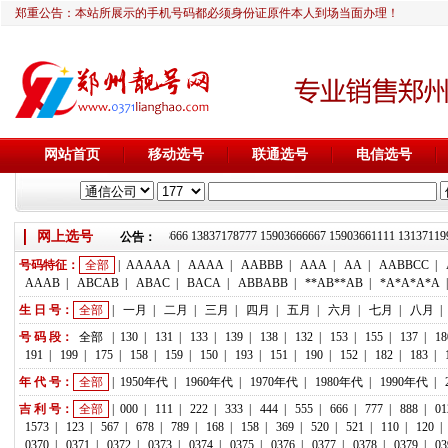
郑重公告：本站所展示的手机号码都必须身份证原件本人到场当面办理！
网站首页
移动选号
联通选号
电信选号
网上选号
靓号推荐：18236933666 13837178777 15903666667 15903661111 131
公告：
号码特征：
全部
|
AAAAA
|
AAAA
|
AABBB
|
AAA
|
AA
|
AABBCC
|
AAAB
|
ABCAB
|
ABAC
|
BACA
|
ABBABB
|
**AB**AB
|
*A*A*A*A
生 日 号：
全部
|
一月
|
二月
|
三月
|
四月
|
五月
|
六月
|
七月
|
八月
|
号 码 段：
全部
|
130
|
131
|
133
|
139
|
138
|
132
|
153
|
155
|
137
|
18
191
|
199
|
175
|
158
|
159
|
150
|
193
|
151
|
190
|
152
|
182
|
183
|
年 代 号：
全部
|
1950年代
|
1960年代
|
1970年代
|
1980年代
|
1990年代
|
吉 利 号：
全部
|
000
|
111
|
222
|
333
|
444
|
555
|
666
|
777
|
888
|
01
1573
|
123
|
567
|
678
|
789
|
168
|
158
|
369
|
520
|
521
|
110
|
120
|
0370
|
0371
|
0372
|
0373
|
0374
|
0375
|
0376
|
0377
|
0378
|
0379
|
03