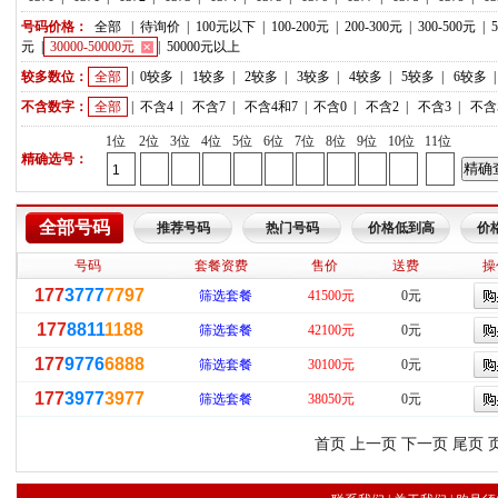
号码价格：
全部
|
待询价
|
100元以下
|
100-200元
|
200-300元
|
300-500元
|
元
|
30000-50000元
|
50000元以上
较多数位：
全部
|
0较多
|
1较多
|
2较多
|
3较多
|
4较多
|
5较多
|
6较多
不含数字：
全部
|
不含4
|
不含7
|
不含4和7
|
不含0
|
不含2
|
不含3
|
不含
1位
2位
3位
4位
5位
6位
7位
8位
9位
10位
11位
精确选号：
全部号码
推荐号码
热门号码
价格低到高
价
号码
套餐资费
售价
送费
操
177
3777
7797
筛选套餐
41500元
0元
177
8811
1188
筛选套餐
42100元
0元
177
9776
6888
筛选套餐
30100元
0元
177
3977
3977
筛选套餐
38050元
0元
首页 上一页 下一页 尾页 