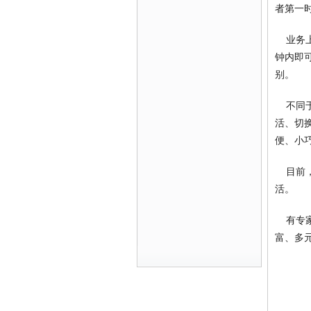
者第一
业务上
钟内即
别。
不同于
活、切
便、小
目前，
活。
有专家
富、多