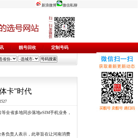
新浪微博
微信私聊
讯
靓号回收
定制号码
实体卡"时代
527
周口等全省多地同步落地eSIM手机业务，
业务负责人表示，此举旨在让河南消费