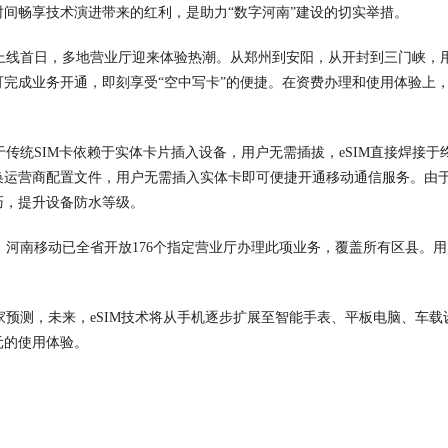
时间畅享技术演进带来的红利，是助力“数字河南”建设的切实举措。
线首日，多地营业厅迎来体验热潮。从郑州到安阳，从开封到三门峡，
可完成业务开通，即刻享受“空中写卡”的便捷。在资费办理和使用体验上，
传统SIM卡依赖于实体卡片插入设备，用户无需插拔，eSIM直接焊接于
换运营商配置文件，用户无需插入实体卡即可便捷开通移动通信服务。由
巧，提升设备防水等级。
河南移动已全省开放176个指定营业厅办理此项业务，覆盖所有区县。用
预测，未来，eSIM技术将从手机逐步扩展至智能手表、平板电脑、车载
元的使用体验。
郑州靓号网
www.0371lianghao.com专业销售郑州移动联