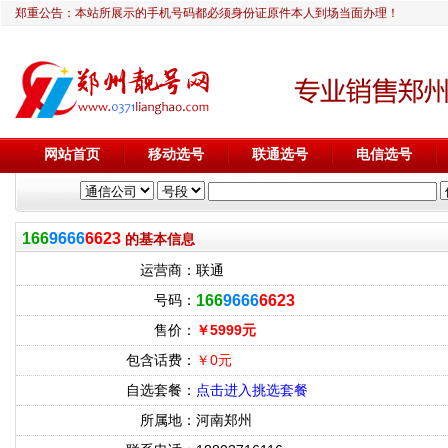
郑重公告：本站所展示的手机号码都必须身份证原件本人到场当面办理！
网站首页
移动选号
联通选号
电信选号
166
9666
6623
的基本信息
运营商：
联通
号码：
166
9666
6623
售价：
￥5999元
包含话费：
￥0元
自选套餐：
点击进入挑选套餐
所属地：
河南郑州