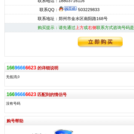
联系电话：
18803716116
联系QQ：
503229833
联系地址：
郑州市金水区南阳路168号
购买提示：
请先通过
上方
或
右侧
联系方式咨询号码是
166
9666
6623
的详细说明
无低消,0
166
9666
6623
匹配到的情侣号
没有号码
购号帮助