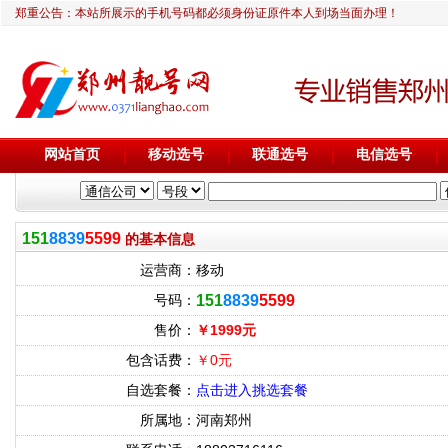
郑重公告：本站所展示的手机号码都必须身份证原件本人到场当面办理！
网站首页
移动选号
联通选号
电信选号
151
8839
5599
的基本信息
运营商：
移动
号码：
151
8839
5599
售价：
￥1999元
包含话费：
￥0元
自选套餐：
点击进入挑选套餐
所属地：
河南郑州