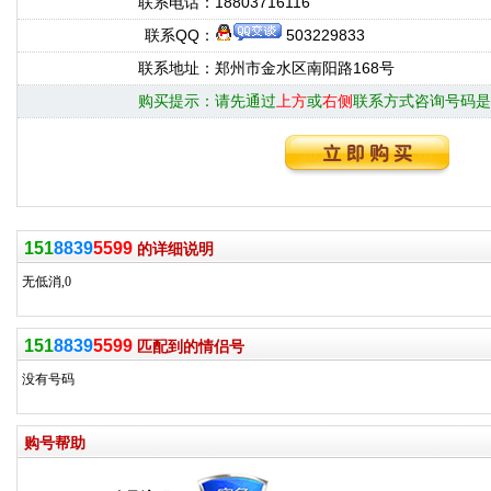
联系电话：
18803716116
联系QQ：
503229833
联系地址：
郑州市金水区南阳路168号
购买提示：
请先通过
上方
或
右侧
联系方式咨询号码是
151
8839
5599
的详细说明
无低消,0
151
8839
5599
匹配到的情侣号
没有号码
购号帮助