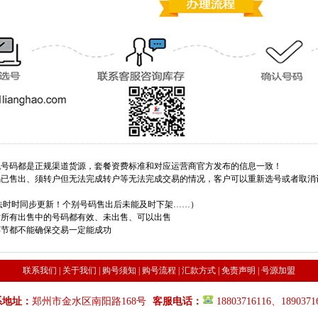
手机号码都是正规渠道货源，套餐资费标准和对应运营商官方发布的信息一致！
号码已售出、须转户但无法完成转户等无法完成交易的情况，客户可以重新选号或者取
法时时同步更新！个别号码售出后未能及时下架……）
站所有出售中的号码都有效、未出售、可以出售
环节都不能确保交易一定能成功
联系我们
|
关于我们
|
购号须知
|
购号流程
|
汇款方式
|
免责声明
|
号源加盟
系地址：
郑州市金水区南阳路168号
客服电话：
18803716116、1890371