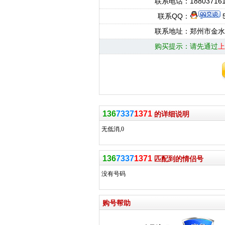
联系电话：
18803716
联系QQ：
5
联系地址：
郑州市金水
购买提示：
请先通过
上
136
7337
1371
的详细说明
无低消,0
136
7337
1371
匹配到的情侣号
没有号码
购号帮助