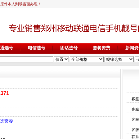
证原件本人到场当面办理！
通选号
电信选号
固话选号
套餐资费
新闻资
1371
客服
客服
客服
选套餐
客服
联系电