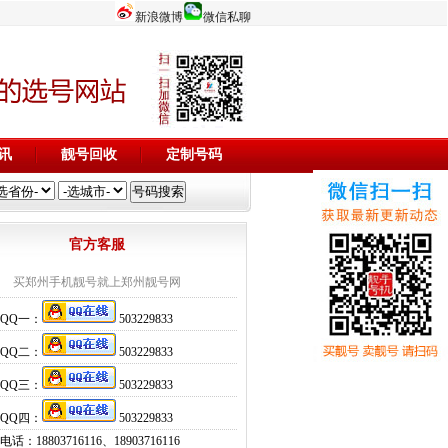
新浪微博
微信私聊
讯
靓号回收
定制号码
官方客服
买郑州手机靓号就上郑州靓号网
QQ一：
503229833
QQ二：
503229833
QQ三：
503229833
QQ四：
503229833
话：18803716116、18903716116