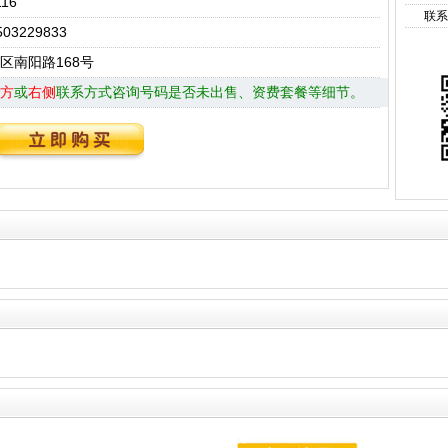
116
联系
03229833
区南阳路168号
方
或
右侧
联系方式咨询号码是否未出售、资费套餐等细节。