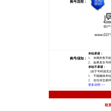
购号流程：
本站承诺：
1、 本网所售
购号须知：
2、 如果发生
本站不承诺：
（由于号码池无
1、 不能确保本
2、 在任何交易
更多说明>>>
联