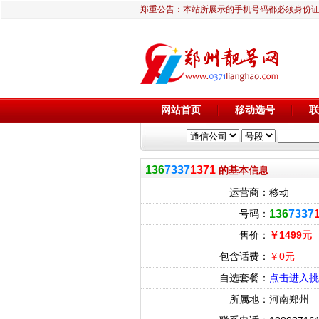
郑重公告：本站所展示的手机号码都必须身份
网站首页
移动选号
联
136
7337
1371
的基本信息
运营商：
移动
号码：
136
7337
售价：
￥1499元
包含话费：
￥0元
自选套餐：
点击进入挑
所属地：
河南郑州