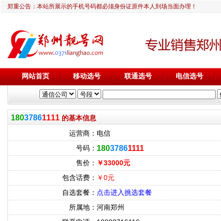
郑重公告：本站所展示的手机号码都必须身份证原件本人到场当面办理！
网站首页
移动选号
联通选号
电信选号
180
3786
1111
的基本信息
运营商：
电信
号码：
180
3786
1111
售价：
￥33000元
包含话费：
￥0元
自选套餐：
点击进入挑选套餐
所属地：
河南郑州