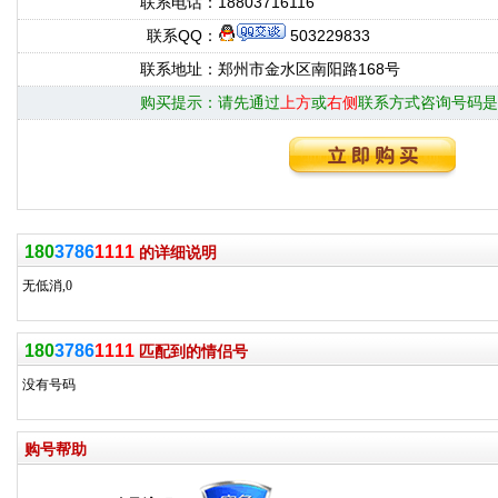
联系电话：
18803716116
联系QQ：
503229833
联系地址：
郑州市金水区南阳路168号
购买提示：
请先通过
上方
或
右侧
联系方式咨询号码是
180
3786
1111
的详细说明
无低消,0
180
3786
1111
匹配到的情侣号
没有号码
购号帮助