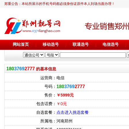
郑重公告：本站所展示的手机号码都必须身份证原件本人到场当面办理！
网站首页
移动选号
联通选号
电信选号
180
3769
2777
的基本信息
运营商：
电信
号码：
180
3769
2777
售价：
￥5999元
包含话费：
￥0元
自选套餐：
点击进入挑选套餐
所属地：
河南郑州