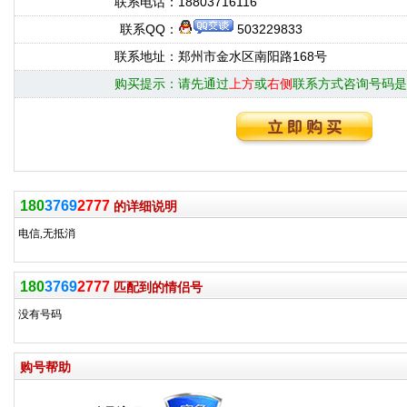
联系电话：
18803716116
联系QQ：
503229833
联系地址：
郑州市金水区南阳路168号
购买提示：
请先通过
上方
或
右侧
联系方式咨询号码是
180
3769
2777
的详细说明
电信,无抵消
180
3769
2777
匹配到的情侣号
没有号码
购号帮助