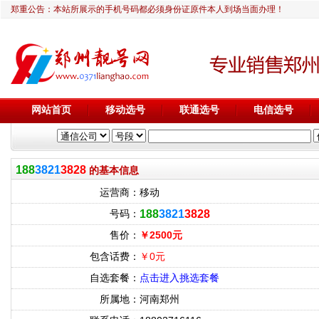
郑重公告：本站所展示的手机号码都必须身份证原件本人到场当面办理！
网站首页
移动选号
联通选号
电信选号
188
3821
3828
的基本信息
运营商：
移动
号码：
188
3821
3828
售价：
￥2500元
包含话费：
￥0元
自选套餐：
点击进入挑选套餐
所属地：
河南郑州