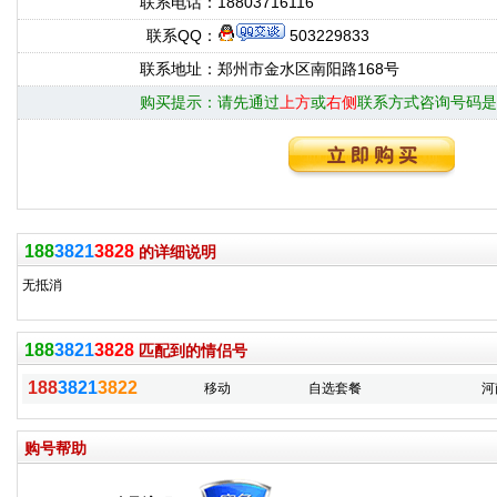
联系电话：
18803716116
联系QQ：
503229833
联系地址：
郑州市金水区南阳路168号
购买提示：
请先通过
上方
或
右侧
联系方式咨询号码是
188
3821
3828
的详细说明
无抵消
188
3821
3828
匹配到的情侣号
188
3821
3822
移动
自选套餐
河
购号帮助