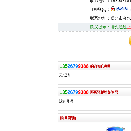
联系电话：
18803716
联系QQ：
5
联系地址：
郑州市金水
购买提示：
请先通过
上
135
2679
9388
的详细说明
无抵消
135
2679
9388
匹配到的情侣号
没有号码
购号帮助