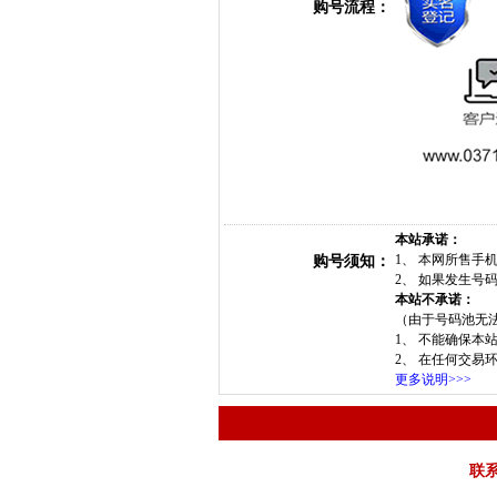
购号流程：
本站承诺：
1、 本网所售
购号须知：
2、 如果发生
本站不承诺：
（由于号码池无
1、 不能确保本
2、 在任何交易
更多说明>>>
联