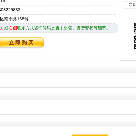
116
联系
03229833
区南阳路168号
方
或
右侧
联系方式咨询号码是否未出售、资费套餐等细节。