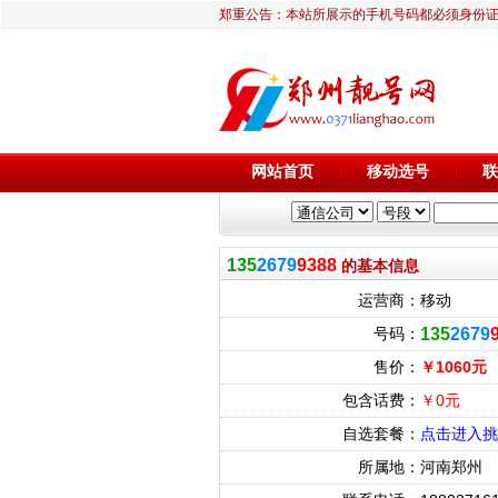
郑重公告：本站所展示的手机号码都必须身份
网站首页
移动选号
联
135
2679
9388
的基本信息
运营商：
移动
号码：
135
2679
售价：
￥1060元
包含话费：
￥0元
自选套餐：
点击进入挑
所属地：
河南郑州