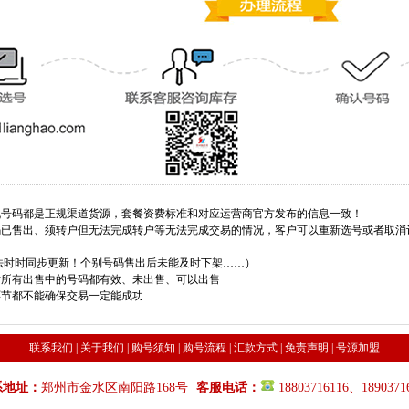
手机号码都是正规渠道货源，套餐资费标准和对应运营商官方发布的信息一致！
号码已售出、须转户但无法完成转户等无法完成交易的情况，客户可以重新选号或者取
法时时同步更新！个别号码售出后未能及时下架……）
站所有出售中的号码都有效、未出售、可以出售
环节都不能确保交易一定能成功
联系我们
|
关于我们
|
购号须知
|
购号流程
|
汇款方式
|
免责声明
|
号源加盟
系地址：
郑州市金水区南阳路168号
客服电话：
18803716116、1890371