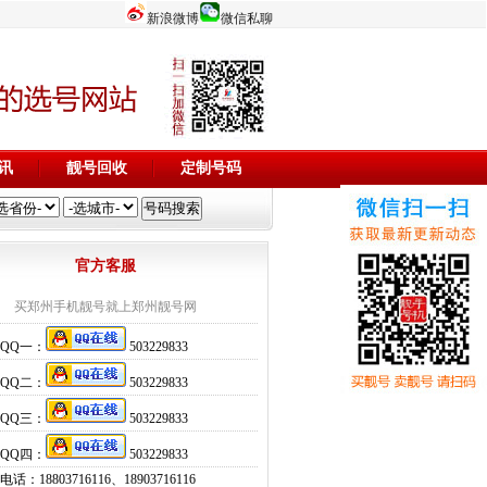
新浪微博
微信私聊
讯
靓号回收
定制号码
官方客服
买郑州手机靓号就上郑州靓号网
QQ一：
503229833
QQ二：
503229833
QQ三：
503229833
QQ四：
503229833
话：18803716116、18903716116