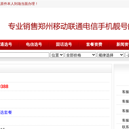
证原件本人到场当面办理！
通选号
电信选号
固话选号
套餐资费
新闻资
9388
客服
客服
客服
选套餐
客服
联系电