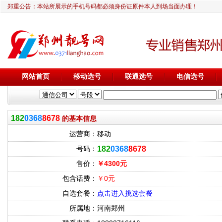
郑重公告：本站所展示的手机号码都必须身份证原件本人到场当面办理！
网站首页
移动选号
联通选号
电信选号
182
0368
8678
的基本信息
运营商：
移动
号码：
182
0368
8678
售价：
￥4300元
包含话费：
￥0元
自选套餐：
点击进入挑选套餐
所属地：
河南郑州