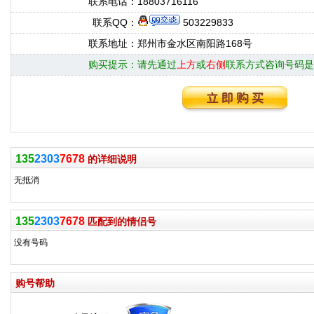
联系电话：
18803716116
联系QQ：
503229833
联系地址：
郑州市金水区南阳路168号
购买提示：
请先通过
上方
或
右侧
联系方式咨询号码是
135
2303
7678
的详细说明
无抵消
135
2303
7678
匹配到的情侣号
没有号码
购号帮助