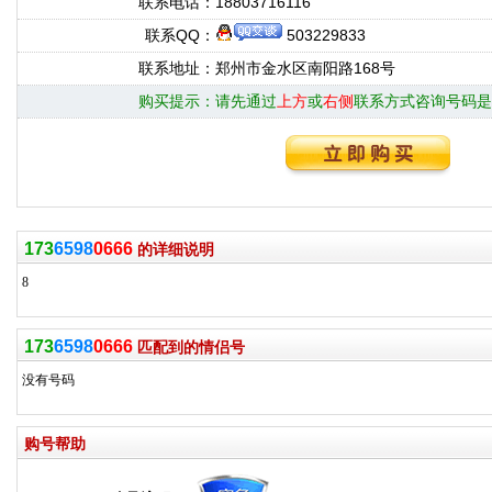
联系电话：
18803716116
联系QQ：
503229833
联系地址：
郑州市金水区南阳路168号
购买提示：
请先通过
上方
或
右侧
联系方式咨询号码是
173
6598
0666
的详细说明
8
173
6598
0666
匹配到的情侣号
没有号码
购号帮助