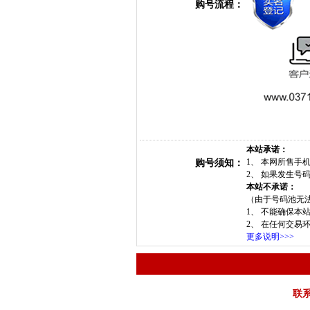
购号流程：
本站承诺：
1、 本网所售
购号须知：
2、 如果发生
本站不承诺：
（由于号码池无
1、 不能确保本
2、 在任何交易
更多说明>>>
联