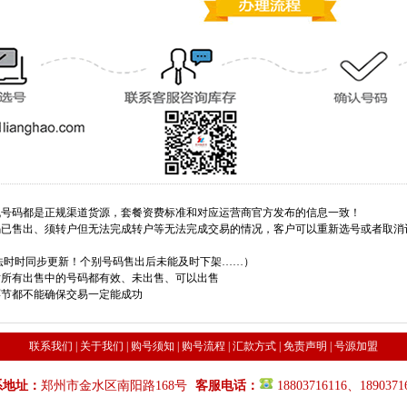
手机号码都是正规渠道货源，套餐资费标准和对应运营商官方发布的信息一致！
号码已售出、须转户但无法完成转户等无法完成交易的情况，客户可以重新选号或者取
法时时同步更新！个别号码售出后未能及时下架……）
站所有出售中的号码都有效、未出售、可以出售
环节都不能确保交易一定能成功
联系我们
|
关于我们
|
购号须知
|
购号流程
|
汇款方式
|
免责声明
|
号源加盟
系地址：
郑州市金水区南阳路168号
客服电话：
18803716116、1890371