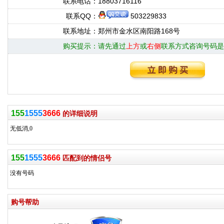
联系电话：
18803716116
联系QQ：
503229833
联系地址：
郑州市金水区南阳路168号
购买提示：
请先通过
上方
或
右侧
联系方式咨询号码是
155
1555
3666
的详细说明
无低消,0
155
1555
3666
匹配到的情侣号
没有号码
购号帮助