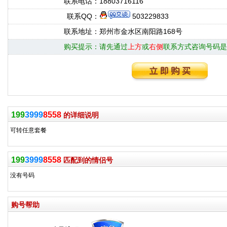
联系电话：
18803716116
联系QQ：
503229833
联系地址：
郑州市金水区南阳路168号
购买提示：
请先通过
上方
或
右侧
联系方式咨询号码是
199
3999
8558
的详细说明
可转任意套餐
199
3999
8558
匹配到的情侣号
没有号码
购号帮助