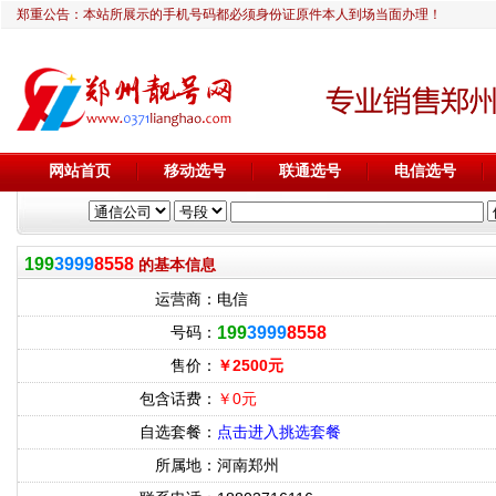
郑重公告：本站所展示的手机号码都必须身份证原件本人到场当面办理！
网站首页
移动选号
联通选号
电信选号
199
3999
8558
的基本信息
运营商：
电信
号码：
199
3999
8558
售价：
￥2500元
包含话费：
￥0元
自选套餐：
点击进入挑选套餐
所属地：
河南郑州