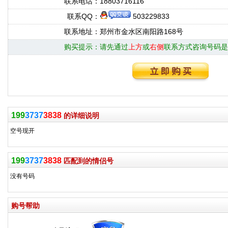
联系电话：
18803716116
联系QQ：
503229833
联系地址：
郑州市金水区南阳路168号
购买提示：
请先通过
上方
或
右侧
联系方式咨询号码是
199
3737
3838
的详细说明
空号现开
199
3737
3838
匹配到的情侣号
没有号码
购号帮助