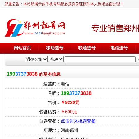
郑重公告：本站所展示的手机号码都必须身份证原件本人到场当面办理！
网站首页
移动选号
联通选号
电信选号
199
3737
3838
的基本信息
运营商：
电信
号码：
199
3737
3838
售价：
￥9220元
包含话费：
￥600元
自选套餐：
点击进入挑选套餐
所属地：
河南郑州