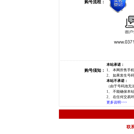
购号流程：
本站承诺：
1、 本网所售
购号须知：
2、 如果发生
本站不承诺：
（由于号码池无
1、 不能确保本
2、 在任何交易
更多说明>>>
联