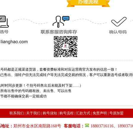
手机号码都是正规渠道货源，套餐资费标准和对应运营商官方发布的信息一致！
号码已售出、须转户但无法完成转户等无法完成交易的情况，客户可以重新选号或者取
法时时同步更新！个别号码售出后未能及时下架……）
站所有出售中的号码都有效、未出售、可以出售
环节都不能确保交易一定能成功
联系我们
|
关于我们
|
购号须知
|
购号流程
|
汇款方式
|
免责声明
|
号源加盟
系地址：
郑州市金水区南阳路168号
客服电话：
18803716116、1890371