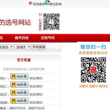
新浪微博
微信私聊
讯
靓号回收
定制号码
官方客服
买郑州手机靓号就上郑州靓号网
QQ一：
503229833
QQ二：
503229833
QQ三：
503229833
QQ四：
503229833
话：18803716116、18903716116