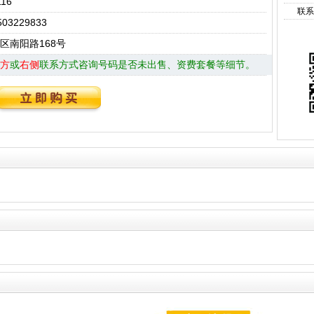
116
联系
03229833
区南阳路168号
方
或
右侧
联系方式咨询号码是否未出售、资费套餐等细节。