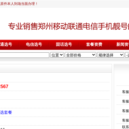
证原件本人到场当面办理！
通选号
电信选号
固话选号
套餐资费
新闻资
2567
客服
客服
客服
选套餐
客服
联系电