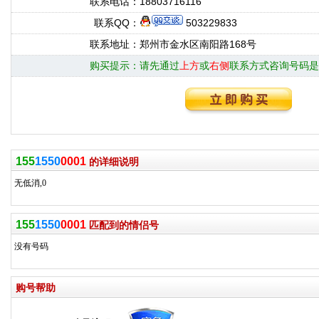
联系电话：
18803716116
联系QQ：
503229833
联系地址：
郑州市金水区南阳路168号
购买提示：
请先通过
上方
或
右侧
联系方式咨询号码是
155
1550
0001
的详细说明
无低消,0
155
1550
0001
匹配到的情侣号
没有号码
购号帮助