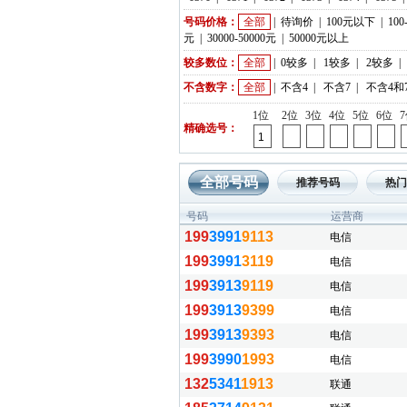
号码价格：
全部
|
待询价
|
100元以下
|
100
元
|
30000-50000元
|
50000元以上
较多数位：
全部
|
0较多
|
1较多
|
2较多
|
不含数字：
全部
|
不含4
|
不含7
|
不含4和
1位
2位
3位
4位
5位
6位
精确选号：
全部号码
推荐号码
热门
号码
运营商
199
3991
9113
电信
199
3991
3119
电信
199
3913
9119
电信
199
3913
9399
电信
199
3913
9393
电信
199
3990
1993
电信
132
5341
1913
联通