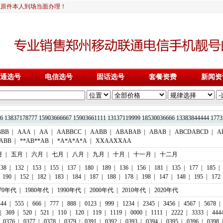
证原件本人到场当面办理！
通选号
电信选号
固话选号
套餐资费
新闻资
13837178777 15903666667 15903661111 13137119999 18530036666 1338
BBB
|
AAA
|
AA
|
AABBCC
|
AABB
|
ABABAB
|
ABAB
|
ABCDABCD
|
A
ABB
|
**AB**AB
|
*A*A*A*A
|
XXAAXXAA
月
|
五月
|
六月
|
七月
|
八月
|
九月
|
十月
|
十一月
|
十二月
138
|
132
|
153
|
155
|
137
|
180
|
189
|
136
|
156
|
181
|
135
|
177
|
185
|
190
|
152
|
182
|
183
|
184
|
187
|
188
|
178
|
198
|
147
|
148
|
195
|
172
970年代
|
1980年代
|
1990年代
|
2000年代
|
2010年代
|
2020年代
444
|
555
|
666
|
777
|
888
|
0123
|
999
|
1234
|
2345
|
3456
|
4567
|
5678
|
|
369
|
520
|
521
|
110
|
120
|
119
|
1119
|
0000
|
1111
|
2222
|
3333
|
444
0376
|
0377
|
0378
|
0379
|
0391
|
0392
|
0393
|
0394
|
0395
|
0396
|
0398
|