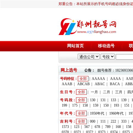
郑重公告：本站所展示的手机号码都必须身份
网站首页
移动选号
联
网上选号
公告：
靓号推荐：18236933666 
号码特征：
全部
|
AAAAA
|
AAAA
|
AA
AAAB
|
ABCAB
|
ABAC
|
BACA
|
ABB
生 日 号：
全部
|
一月
|
二月
|
三月
|
四
号 码 段：
全部
|
130
|
131
|
133
|
139
|
199
|
175
|
158
|
159
|
150
|
193
|
151
|
年 代 号：
全部
|
1950年代
|
1960年代
|
1
吉 利 号：
全部
|
000
|
111
|
222
|
333
|
1573
|
123
|
567
|
678
|
789
|
168
|
158
0370
|
0371
|
0372
|
0373
|
0374
|
0375
|