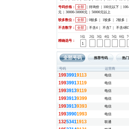
号码价格：
全部
|
待询价
|
100元以下
|
100
元
|
30000-50000元
|
50000元以上
较多数位：
全部
|
0较多
|
1较多
|
2较多
|
不含数字：
全部
|
不含4
|
不含7
|
不含4和
1位
2位
3位
4位
5位
6位
精确选号：
全部号码
推荐号码
热门
号码
运营商
199
3991
9113
电信
199
3991
3119
电信
199
3913
9119
电信
199
3913
9399
电信
199
3913
9393
电信
199
3990
1993
电信
132
5341
1913
联通