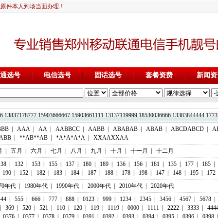
证原件本人到场当面办理！
通选号
电信选号
固话选号
套餐资费
新闻资
13837178777 15903666667 15903661111 13137119999 18530036666 1338
BBB
|
AAA
|
AA
|
AABBCC
|
AABB
|
ABABAB
|
ABAB
|
ABCDABCD
|
A
ABB
|
**AB**AB
|
*A*A*A*A
|
XXAAXXAA
月
|
五月
|
六月
|
七月
|
八月
|
九月
|
十月
|
十一月
|
十二月
138
|
132
|
153
|
155
|
137
|
180
|
189
|
136
|
156
|
181
|
135
|
177
|
185
|
190
|
152
|
182
|
183
|
184
|
187
|
188
|
178
|
198
|
147
|
148
|
195
|
172
970年代
|
1980年代
|
1990年代
|
2000年代
|
2010年代
|
2020年代
444
|
555
|
666
|
777
|
888
|
0123
|
999
|
1234
|
2345
|
3456
|
4567
|
5678
|
|
369
|
520
|
521
|
110
|
120
|
119
|
1119
|
0000
|
1111
|
2222
|
3333
|
444
0376
|
0377
|
0378
|
0379
|
0391
|
0392
|
0393
|
0394
|
0395
|
0396
|
0398
|