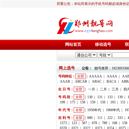
郑重公告：本站所展示的手机号码都必须身份
网站首页
移动选号
联
网上选号
公告：
靓号推荐：18236933666 
号码特征：
全部
|
AAAAA
|
AAAA
|
AA
AAAB
|
ABCAB
|
ABAC
|
BACA
|
ABB
生 日 号：
全部
|
一月
|
二月
|
三月
|
四
号 码 段：
全部
|
130
|
131
|
133
|
139
|
199
|
175
|
158
|
159
|
150
|
193
|
151
|
年 代 号：
全部
|
1950年代
|
1960年代
|
1
吉 利 号：
全部
|
000
|
111
|
222
|
333
|
1573
|
123
|
567
|
678
|
789
|
168
|
158
0370
|
0371
|
0372
|
0373
|
0374
|
0375
|