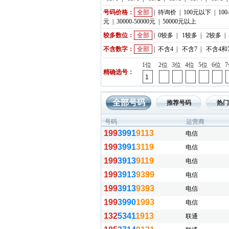
号码价格：
全部
|
待询价
|
100元以下
|
100
元
|
30000-50000元
|
50000元以上
较多数位：
全部
|
0较多
|
1较多
|
2较多
|
不含数字：
全部
|
不含4
|
不含7
|
不含4和
1位
2位
3位
4位
5位
6位
精确选号：
全部号码
推荐号码
热门
号码
运营商
199
3991
9113
电信
199
3991
3119
电信
199
3913
9119
电信
199
3913
9399
电信
199
3913
9393
电信
199
3990
1993
电信
132
5341
1913
联通