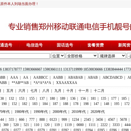
证原件本人到场当面办理！
通选号
电信选号
固话选号
套餐资费
新闻资
13837178777 15903666667 15903661111 13137119999 18530036666 1338
BBB
|
AAA
|
AA
|
AABBCC
|
AABB
|
ABABAB
|
ABAB
|
ABCDABCD
|
A
ABB
|
**AB**AB
|
*A*A*A*A
|
XXAAXXAA
月
|
五月
|
六月
|
七月
|
八月
|
九月
|
十月
|
十一月
|
十二月
138
|
132
|
153
|
155
|
137
|
180
|
189
|
136
|
156
|
181
|
135
|
177
|
185
|
190
|
152
|
182
|
183
|
184
|
187
|
188
|
178
|
198
|
147
|
148
|
195
|
172
970年代
|
1980年代
|
1990年代
|
2000年代
|
2010年代
|
2020年代
444
|
555
|
666
|
777
|
888
|
0123
|
999
|
1234
|
2345
|
3456
|
4567
|
5678
|
|
369
|
520
|
521
|
110
|
120
|
119
|
1119
|
0000
|
1111
|
2222
|
3333
|
444
0376
|
0377
|
0378
|
0379
|
0391
|
0392
|
0393
|
0394
|
0395
|
0396
|
0398
|