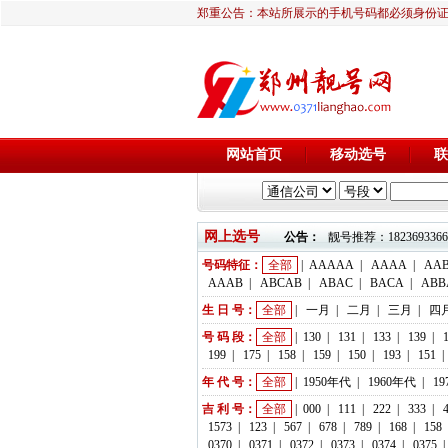
郑重公告：本站所展示的手机号码都必须身份
网站首页
移动选号
联
网上选号
公告：
靓号推荐：18236933666 
号码特征：
全部
|
AAAAA
|
AAAA
|
AA
AAAB
|
ABCAB
|
ABAC
|
BACA
|
ABB
生 日 号：
全部
|
一月
|
二月
|
三月
|
四
号 码 段：
全部
|
130
|
131
|
133
|
139
|
199
|
175
|
158
|
159
|
150
|
193
|
151
|
年 代 号：
全部
|
1950年代
|
1960年代
|
1
吉 利 号：
全部
|
000
|
111
|
222
|
333
|
1573
|
123
|
567
|
678
|
789
|
168
|
158
0370
|
0371
|
0372
|
0373
|
0374
|
0375
|